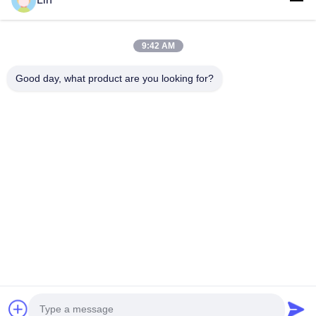
उत्पाद
हमारे बारे में
9:42 AM
कारखाने का दौरा
Good day, what product are you looking for?
गुणवत्ता नियंत्रण
हमसे संपर्क करें
बोली मांगें
समाचार
हमारे पीछे आओ
©2017- GUANGZHOU JIAJUE TRADING CO.,LTD. सर्वाधिकार सुरक्षित।