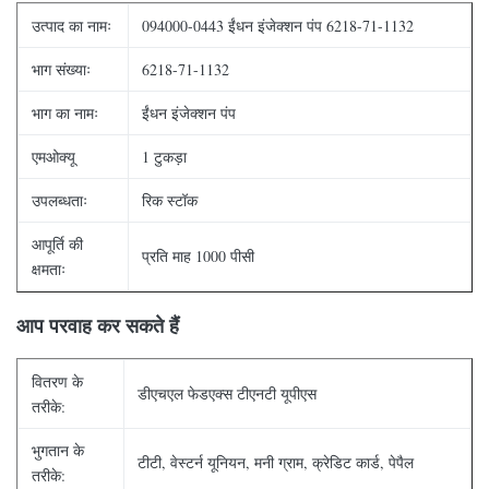
उत्पाद का नामः
094000-0443 ईंधन इंजेक्शन पंप 6218-71-1132
भाग संख्याः
6218-71-1132
भाग का नामः
ईंधन इंजेक्शन पंप
एमओक्यू
1 टुकड़ा
उपलब्धताः
रिक स्टॉक
आपूर्ति की
प्रति माह 1000 पीसी
क्षमताः
आप परवाह कर सकते हैं
वितरण के
डीएचएल फेडएक्स टीएनटी यूपीएस
तरीके:
भुगतान के
टीटी, वेस्टर्न यूनियन, मनी ग्राम, क्रेडिट कार्ड, पेपैल
तरीके: