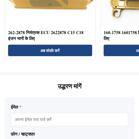
262-2878 नियंत्रक ECU 2622878 C15 C18
160-1758 1601758 
इंजन भागों के लिए
लिए
अब संपर्क करें
अब
उद्धरण मांगें
ईमेल
*
फ़ोन / व्हाट्सएप