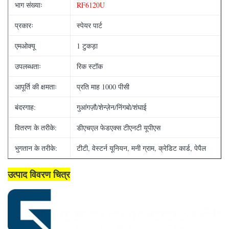
भाग संख्याः
RF6120U
प्रकारः
स्पेयर पार्ट
एमओक्यू
1 टुकड़ा
उपलब्धताः
रिक स्टॉक
आपूर्ति की क्षमताः
प्रति माह 1000 पीसी
बंदरगाह:
गुआंगज़ौ/शेन्ज़ेन/निंगबो/शंघाई
वितरण के तरीके:
डीएचएल फेडएक्स टीएनटी यूपीएस
भुगतान के तरीके:
टीटी, वेस्टर्न यूनियन, मनी ग्राम, क्रेडिट कार्ड, पेपैल
उत्पाद विवरण चित्र