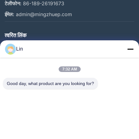
टेलीफोन:
86-189-26191673
ईमेल:
admin@mingzhuep.com
त्वरित लिंक
घर
Lin
उत्पाद
हमारे बारे में
7:32 AM
कारखाने का दौरा
Good day, what product are you looking for?
गुणवत्ता नियंत्रण
हमसे संपर्क करें
बोली मांगें
समाचार