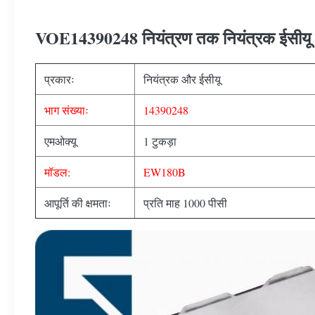
VOE14390248 नियंत्रण तक नियंत्रक ईसीय
प्रकारः
नियंत्रक और ईसीयू
भाग संख्याः
14390248
एमओक्यू
1 टुकड़ा
मॉडल:
EW180B
आपूर्ति की क्षमताः
प्रति माह 1000 पीसी