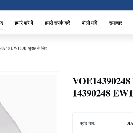
ाद
हमारे बारे में
हमसे संपर्क करें
बोली मांगें
समाचार
390248 EW180B खुदाई के लिए
VOE14390248 नि
14390248 EW18
ब्रांड नाम:
JI