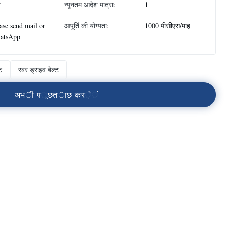
न
न्यूनतम आदेश मात्रा:
1
ase send mail or
आपूर्ति की योग्यता:
1000 पीसीएस/माह
atsApp
ट
रबर ड्राइव बेल्ट
अ
भ
ी
प
ू
छ
त
ा
छ
क
र
े
ं