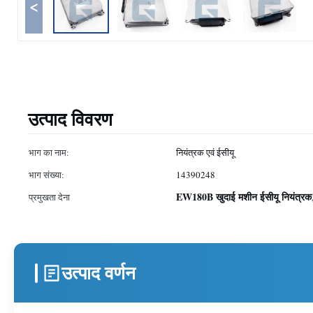
<
उत्पाद विवरण
भाग का नाम:
नियंत्रक एवं ईसीयू
भाग संख्या:
14390248
EW180B खुदाई मशीन ईसीयू नियंत्रक
प्रमुखता देना
उत्पाद वर्णन