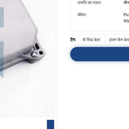
उत्पत्ति का स्थान:
ची
कीमत:
Ple
Wh
टैग
वी रिब्ड बेल्ट
इंजन फैन बेल्