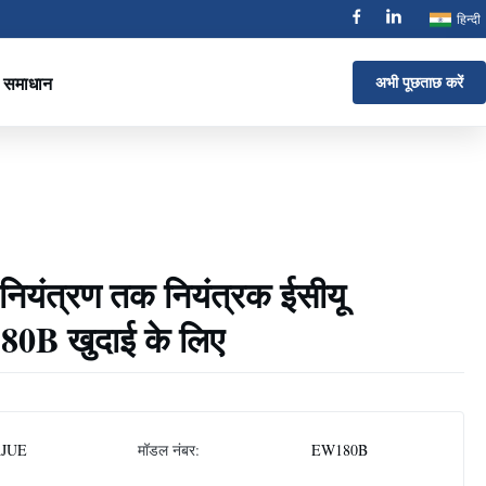
हिन्दी
समाधान
अभी पूछताछ करें
यंत्रण तक नियंत्रक ईसीयू
0B खुदाई के लिए
AJUE
मॉडल नंबर:
EW180B