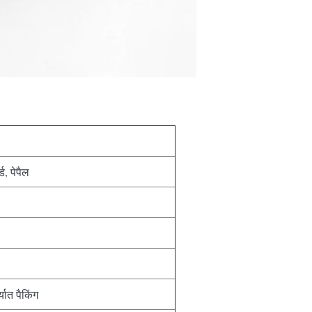
ड, पेपैल
ात पैकिंग