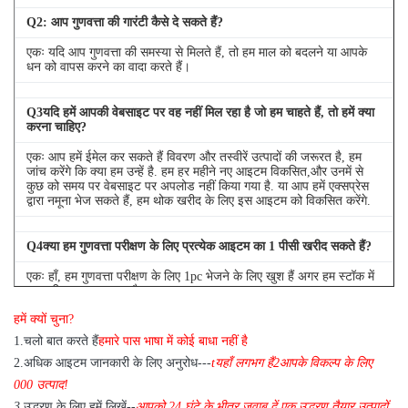
Q
2
: आप गुणवत्ता की गारंटी कैसे दे सकते हैं?
एकः यदि आप गुणवत्ता की समस्या से मिलते हैं, तो हम माल को बदलने या आपके
धन को वापस करने का वादा करते हैं।
Q
3
यदि हमें आपकी वेबसाइट पर वह नहीं मिल रहा है जो हम चाहते हैं, तो हमें क्या
करना चाहिए?
एकः आप हमें ईमेल कर सकते हैं विवरण और तस्वीरें उत्पादों की जरूरत है, हम
जांच करेंगे कि क्या हम उन्हें है. हम हर महीने नए आइटम विकसित,और उनमें से
कुछ को समय पर वेबसाइट पर अपलोड नहीं किया गया है. या आप हमें एक्सप्रेस
द्वारा नमूना भेज सकते हैं, हम थोक खरीद के लिए इस आइटम को विकसित करेंगे.
Q
4
क्या हम गुणवत्ता परीक्षण के लिए प्रत्येक आइटम का 1 पीसी खरीद सकते हैं?
एकः हाँ, हम गुणवत्ता परीक्षण के लिए 1pc भेजने के लिए खुश हैं अगर हम स्टॉक में
आप की जरूरत आइटम है
हमें क्यों चुना?
1
.
चलो बात करते हैं
हमारे पास भाषा में कोई बाधा नहीं है
2.
अधिक आइटम जानकारी के लिए अनुरोध---
t
यहाँ लगभग हैं
2
आपके विकल्प के लिए
000 उत्पाद!
3.
उद्धरण के लिए हमें लिखें--
आपको 24 घंटे के भीतर जवाब दें
,
एक उद्धरण तैयार उत्पादों