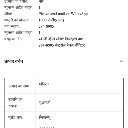
उत्पत्ति का स्थान:
चीन
न्यूनतम आदेश मात्रा:
1
कीमत:
Please send mail or WhatsApp
आपूर्ति की योग्यता:
1000 पीसीएस/माह
भाग संख्या::
284-8905
न्यूनतम आदेश मात्रा::
1
416E व्हील लोडर नियंत्रण कक्ष
प्रमुखता देना:
,
284-8905 कंट्रोल पैनल मॉनिटर
उत्पाद वर्णन
मॉनिटर
उत्पाद का नामः
उत्पत्ति का
गुआंगज़ौ
स्थान:
ब्रांड नाम:
जियाज्यू