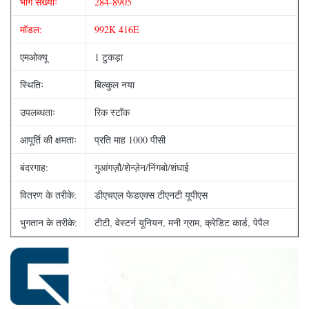
भाग संख्याः
284-8905
मॉडल:
992K 416E
एमओक्यू
1 टुकड़ा
स्थितिः
बिल्कुल नया
उपलब्धताः
रिक स्टॉक
आपूर्ति की क्षमताः
प्रति माह 1000 पीसी
बंदरगाह:
गुआंगज़ौ/शेन्ज़ेन/निंगबो/शंघाई
वितरण के तरीके:
डीएचएल फेडएक्स टीएनटी यूपीएस
भुगतान के तरीके:
टीटी, वेस्टर्न यूनियन, मनी ग्राम, क्रेडिट कार्ड, पेपैल