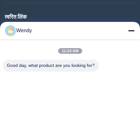
त्वरित लिंक
घर
Wendy
उत्पाद
हमारे बारे में
11:24 AM
कारखाने का दौरा
Good day, what product are you looking for?
गुणवत्ता नियंत्रण
हमसे संपर्क करें
बोली मांगें
समाचार
हमारे पीछे आओ