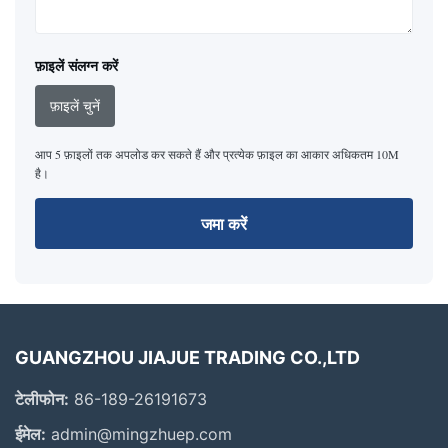
फ़ाइलें संलग्न करें
फ़ाइलें चुनें
आप 5 फ़ाइलों तक अपलोड कर सकते हैं और प्रत्येक फ़ाइल का आकार अधिकतम 10M
है।
जमा करें
GUANGZHOU JIAJUE TRADING CO.,LTD
टेलीफोन:
86-189-26191673
ईमेल:
admin@mingzhuep.com