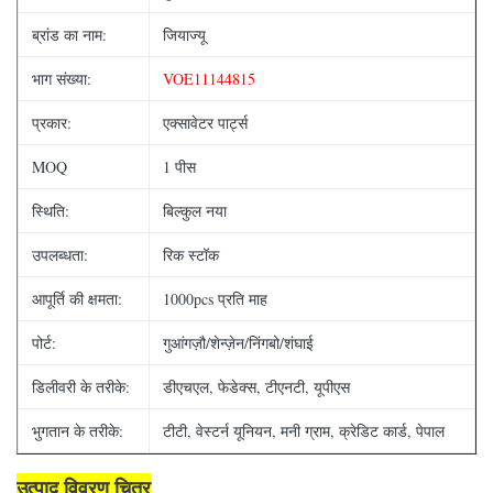
ब्रांड का नाम:
जियाज्यू
भाग संख्या:
VOE11144815
प्रकार:
एक्सावेटर पार्ट्स
MOQ
1 पीस
स्थिति:
बिल्कुल नया
उपलब्धता:
रिक स्टॉक
आपूर्ति की क्षमता:
1000pcs प्रति माह
पोर्ट:
गुआंगज़ौ/शेन्ज़ेन/निंगबो/शंघाई
डिलीवरी के तरीके:
डीएचएल, फेडेक्स, टीएनटी, यूपीएस
भुगतान के तरीके:
टीटी, वेस्टर्न यूनियन, मनी ग्राम, क्रेडिट कार्ड, पेपाल
उत्पाद विवरण चित्र