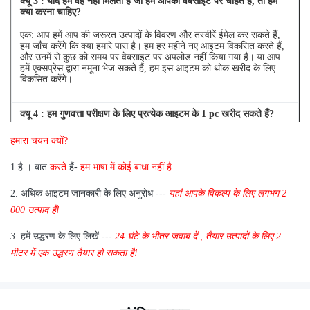
क्यू
3
: यदि हमें वह नहीं मिलता है जो हम आपकी वेबसाइट पर चाहते हैं, तो हमें
क्या करना चाहिए?
एक: आप हमें आप की जरूरत उत्पादों के विवरण और तस्वीरें ईमेल कर सकते हैं,
हम जाँच करेंगे कि क्या हमारे पास है।
हम हर महीने नए आइटम विकसित करते हैं,
और उनमें से कुछ को समय पर वेबसाइट पर अपलोड नहीं किया गया है।
या आप
हमें एक्सप्रेस द्वारा नमूना भेज सकते हैं, हम इस आइटम को थोक खरीद के लिए
विकसित करेंगे।
क्यू
4
: हम गुणवत्ता परीक्षण के लिए प्रत्येक आइटम के 1 pc खरीद सकते हैं?
एक: हाँ, हम गुणवत्ता परीक्षण के लिए 1 pc भेजने के लिए खुश हैं अगर हम आइटम
हमारा चयन क्यों?
आप स्टॉक में की जरूरत है
1 है
।
बात
करते
हैं-
हम भाषा में कोई बाधा नहीं है
2.
अधिक आइटम जानकारी के लिए अनुरोध ---
यहां
आपके विकल्प के लिए
लगभग
2
000 उत्पाद हैं!
3.
हमें उद्धरण के लिए लिखें ---
24 घंटे के भीतर जवाब दें
,
तैयार उत्पादों के लिए 2
मीटर में एक उद्धरण तैयार हो सकता है!