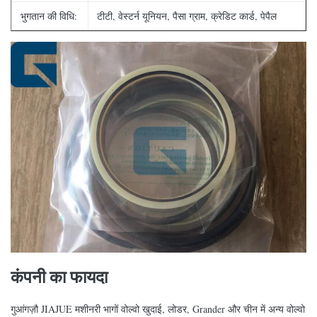
भुगतान की विधि:
टीटी, वेस्टर्न यूनियन, पैसा ग्राम, क्रेडिट कार्ड, पेपैल
कंपनी का फायदा
गुआंगज़ौ JIAJUE मशीनरी भागों वोल्वो खुदाई, लोडर, Grander और चीन में अन्य वोल्वो