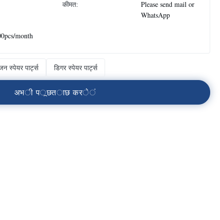
कीमत:
Please send mail or
WhatsApp
00pcs/month
न स्पेयर पार्ट्स
डिगर स्पेयर पार्ट्स
अ
भ
ी
प
ू
छ
त
ा
छ
क
र
े
ं