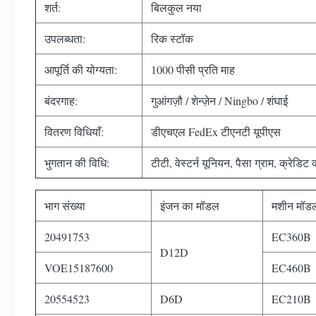
शर्त:
बिलकुल नया
उपलब्धता:
रिक स्टॉक
आपूर्ति की योग्यता:
1000 पीसी प्रति माह
बंदरगाह:
गुआंगज़ौ / शेन्ज़ेन / Ningbo / शंघाई
वितरण विधियाँ:
डीएचएल FedEx टीएनटी यूपीएस
भुगतान की विधि:
टीटी, वेस्टर्न यूनियन, पैसा ग्राम, क्रेडिट क
भाग संख्या
इंजन का मॉडल
मशीन मॉड
20491753
EC360B
D12D
VOE15187600
EC460B
20554523
D6D
EC210B