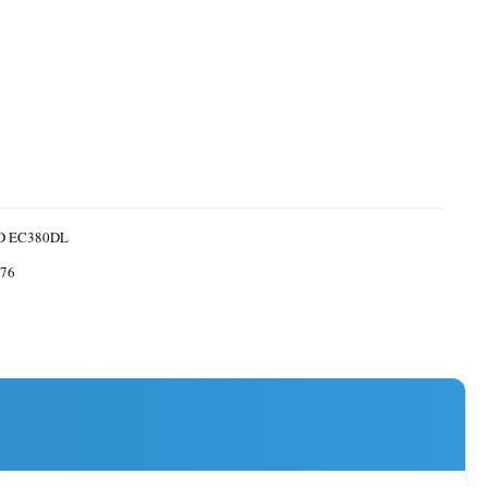
D EC380DL
76