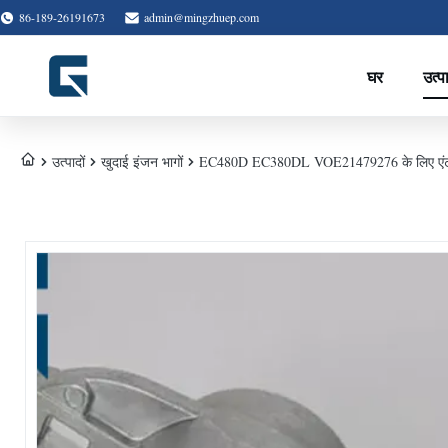
86-189-26191673
admin@mingzhuep.com
घर
उत्प
उत्पादों
खुदाई इंजन भागों
EC480D EC380DL VOE21479276 के लिए एंटी कर