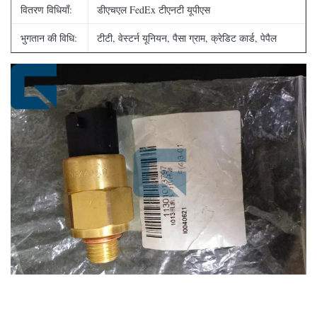
वितरण विधियाँ:
डीएचएल FedEx टीएनटी यूपीएस
भुगतान की विधि:
टीटी, वेस्टर्न यूनियन, पैसा ग्राम, क्रेडिट कार्ड, पेपैल