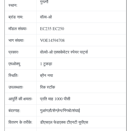
गुन्ज़्गौ
स्थान:
ब्रांड नाम:
वॉल्व-ओ
मॉडल संख्याः
EC235 EC250
भाग संख्याः
VOE14594708
प्रकारः
वोल्वो-ओ एक्सकेवेटर स्पेयर पार्ट्स
एमओक्यू
1 टुकड़ा
स्थितिः
ब्रैन नया
उपलब्धताः
रिक स्टॉक
आपूर्ति की क्षमताः
प्रति माह 1000 पीसी
बंदरगाह:
गुआंगज़ौ/शेन्ज़ेन/निंगबो/शंघाई
वितरण के तरीके:
डीएचएल फेडएक्स टीएनटी यूपीएस