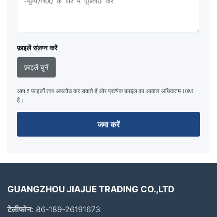
फ़ाइलें संलग्न करें
फ़ाइलें चुनें
आप 5 फ़ाइलों तक अपलोड कर सकते हैं और प्रत्येक फ़ाइल का आकार अधिकतम 10M
है।
जमा करें
GUANGZHOU JIAJUE TRADING CO.,LTD
टेलीफोन:
86-189-26191673