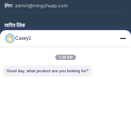
ईमेल:
admin@mingzhuep.com
त्वरित लिंक
घर
Casey1
उत्पाद
हमारे बारे में
7:29 AM
कारखाने का दौरा
Good day, what product are you looking for?
गुणवत्ता नियंत्रण
हमसे संपर्क करें
बोली मांगें
समाचार
हमारे पीछे आओ