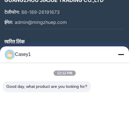
GUANGZHOU JIAJUE TRADING CO.,LTD
टेलीफोन:
86-189-26191673
ईमेल:
admin@mingzhuep.com
त्वरित लिंक
घर
Casey1
उत्पाद
हमारे बारे में
12:12 PM
कारखाने का दौरा
Good day, what product are you looking for?
गुणवत्ता नियंत्रण
हमसे संपर्क करें
बोली मांगें
समाचार