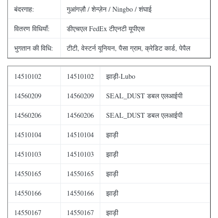
बंदरगाह:
गुआंगज़ौ / शेन्ज़ेन / Ningbo / शंघाई
वितरण विधियाँ:
डीएचएल FedEx टीएनटी यूपीएस
भुगतान की विधि:
टीटी, वेस्टर्न यूनियन, पैसा ग्राम, क्रेडिट कार्ड, पेपैल
14510102
14510102
झाड़ी-Lubo
14560209
14560209
SEAL_DUST डबल एलआईपी
14560206
14560206
SEAL_DUST डबल एलआईपी
14510104
14510104
झाड़ी
14510103
14510103
झाड़ी
14550165
14550165
झाड़ी
14550166
14550166
झाड़ी
14550167
14550167
झाड़ी