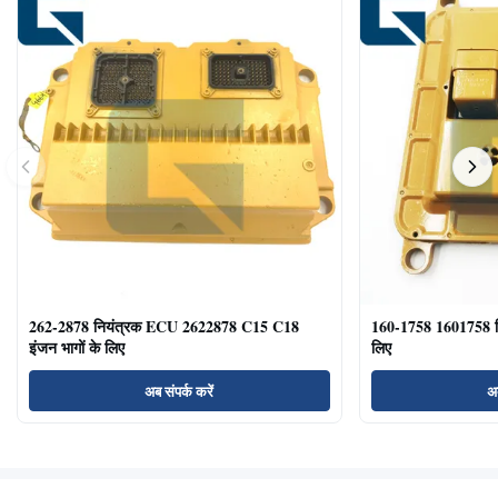
262-2878 नियंत्रक ECU 2622878 C15 C18
160-1758 1601758 
इंजन भागों के लिए
लिए
अब संपर्क करें
अब