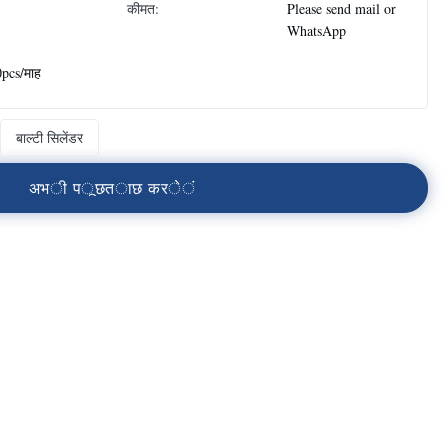
कीमत:
Please send mail or
WhatsApp
pcs/माह
बाल्टी सिलेंडर
अ
भ
ी
प
ू
छ
त
ा
छ
क
र
े
ं