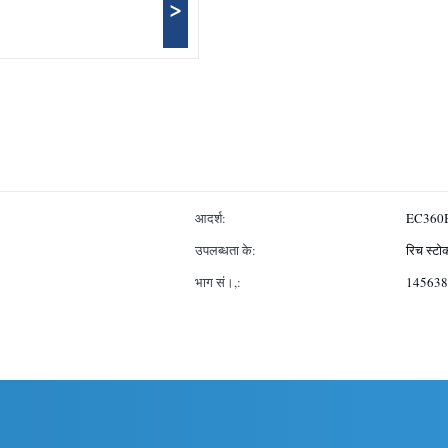
>
आदर्श:
EC360
उपलब्धता के:
रिच स्टो
भाग सं।,:
145638