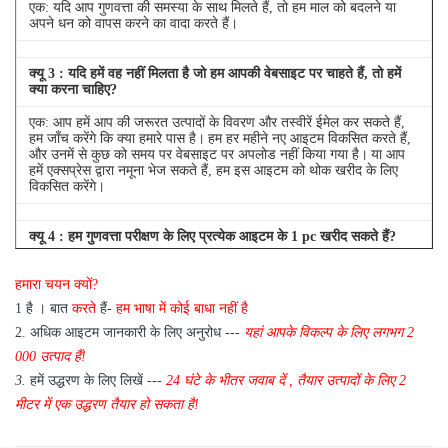
एक: यदि आप गुणवत्ता की समस्या के साथ मिलते हैं, तो हम माल को बदलने या
अपने धन को वापस करने का वादा करते हैं।
क्यू
3
: यदि हमें वह नहीं मिलता है जो हम आपकी वेबसाइट पर चाहते हैं, तो हमें
क्या करना चाहिए?
एक: आप हमें आप की जरूरत उत्पादों के विवरण और तस्वीरें ईमेल कर सकते हैं,
हम जाँच करेंगे कि क्या हमारे पास है।
हम हर महीने नए आइटम विकसित करते हैं,
और उनमें से कुछ को समय पर वेबसाइट पर अपलोड नहीं किया गया है।
या आप
हमें एक्सप्रेस द्वारा नमूना भेज सकते हैं, हम इस आइटम को थोक खरीद के लिए
विकसित करेंगे।
क्यू
4
: हम गुणवत्ता परीक्षण के लिए प्रत्येक आइटम के 1 pc खरीद सकते हैं?
एक: हाँ, हम गुणवत्ता परीक्षण के लिए 1 pc भेजने के लिए खुश हैं अगर हम आइटम
हमारा चयन क्यों?
आप स्टॉक में की जरूरत है
1 है
।
बात
करते
हैं-
हम भाषा में कोई बाधा नहीं है
2.
अधिक आइटम जानकारी के लिए अनुरोध ---
यहां
आपके विकल्प के लिए
लगभग
2
000 उत्पाद हैं!
3.
हमें उद्धरण के लिए लिखें ---
24 घंटे के भीतर जवाब दें
,
तैयार उत्पादों के लिए 2
मीटर में एक उद्धरण तैयार हो सकता है!