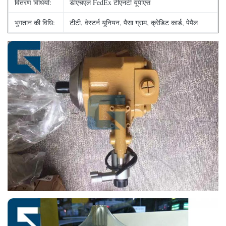
वितरण विधियाँ:
डीएचएल FedEx टीएनटी यूपीएस
भुगतान की विधि:
टीटी, वेस्टर्न यूनियन, पैसा ग्राम, क्रेडिट कार्ड, पेपैल