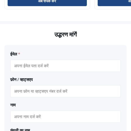
अब संपर्क करें
अब
उद्धरण मांगें
ईमेल
*
फ़ोन / व्हाट्सएप
नाम
कंपनी का नाम