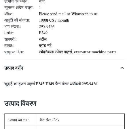
उत्पत्ति का स्थान:
चीन
न्यूनतम आदेश मात्रा:
1
कीमत:
Please send mail or WhatsApp to us
आपूर्ति की योग्यता:
1000PCS / momth
भाग संख्या::
295-9426
मशीन::
E349
सामग्री::
स्टील
हालत::
ब्रांड नई
खोदनेवाला स्पेयर पार्ट्स
excavator machine parts
प्रमुखता देना:
,
उत्पाद वर्णन
खुदाई का इंजन पार्ट्स E345 E349 फैन मोटर असेंबली 295-9426
उत्पाद विवरण
उत्पाद का नाम:
कैट फैन मोटर