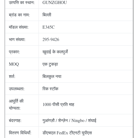
उत्पत्ति का स्थान:
GUNZGHOU
ब्रांड का नाम:
बिल्ली
मॉडल संख्या:
E345C
भाग संख्या:
295-9426
प्रकार:
खुदाई के कलपुर्जे
MOQ
एक टुकड़ा
शर्त:
बिलकुल नया
उपलब्धता:
रिक स्टॉक
आपूर्ति की
1000 पीसी प्रति माह
योग्यता:
बंदरगाह:
गुआंगज़ौ / शेन्ज़ेन / Ningbo / शंघाई
वितरण विधियाँ:
डीएचएल FedEx टीएनटी यूपीएस