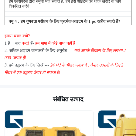
हमें एक्सप्रेस द्वारा नमूना भेज सकते हैं, हम इस आइटम को थोक खरीद के लिए
विकसित करेंगे।
क्यू
4
: हम गुणवत्ता परीक्षण के लिए प्रत्येक आइटम के 1 pc खरीद सकते हैं?
एक: हाँ, हम गुणवत्ता परीक्षण के लिए 1 pc भेजने के लिए खुश हैं अगर हम आइटम
हमारा चयन क्यों?
आप स्टॉक में की जरूरत है
1 है
।
बात
करते
हैं-
हम भाषा में कोई बाधा नहीं है
2.
अधिक आइटम जानकारी के लिए अनुरोध ---
यहां
आपके विकल्प के लिए
लगभग
2
000 उत्पाद हैं!
3.
हमें उद्धरण के लिए लिखें ---
24 घंटे के भीतर जवाब दें
,
तैयार उत्पादों के लिए 2
मीटर में एक उद्धरण तैयार हो सकता है!
संबंधित उत्पाद