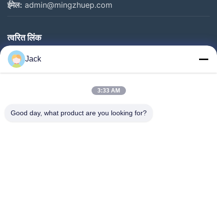
ईमेल:
admin@mingzhuep.com
त्वरित लिंक
घर
Jack
उत्पाद
हमारे बारे में
3:33 AM
कारखाने का दौरा
Good day, what product are you looking for?
गुणवत्ता नियंत्रण
हमसे संपर्क करें
बोली मांगें
समाचार
हमारे पीछे आओ