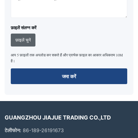
फ़ाइलें संलग्न करें
फ़ाइलें चुनें
आप 5 फ़ाइलों तक अपलोड कर सकते हैं और प्रत्येक फ़ाइल का आकार अधिकतम 10M
है।
जमा करें
GUANGZHOU JIAJUE TRADING CO.,LTD
टेलीफोन:
86-189-26191673