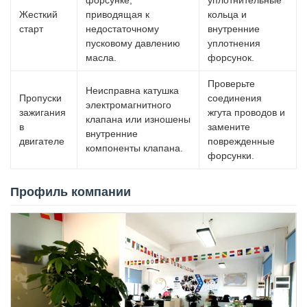
форсунке,
уплотнительные
Жесткий
приводящая к
кольца и
старт
недостаточному
внутренние
пусковому давлению
уплотнения
масла.
форсунок.
Проверьте
Неисправна катушка
Пропуски
соединения
электромагнитного
зажигания
жгута проводов и
клапана или изношены
в
замените
внутренние
двигателе
поврежденные
компоненты клапана.
форсунки.
Профиль компании