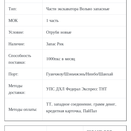
Тип:
Части экскаватора Вольво запасные
МОК
1 часть
Условие:
Отруби новые
Наличие:
Запас Рик
Способность
1000пкс в месяц
поставки:
Порт:
Гуанчжоу/Шэньчжэнь/Нинбо/Шанхай
Методы
УПС ДХЛ Федерал Экспресс ТНТ
доставки:
ТТ, западное соединение, грамм денег,
Методы оплаты:
кредитная карточка, ПайПал