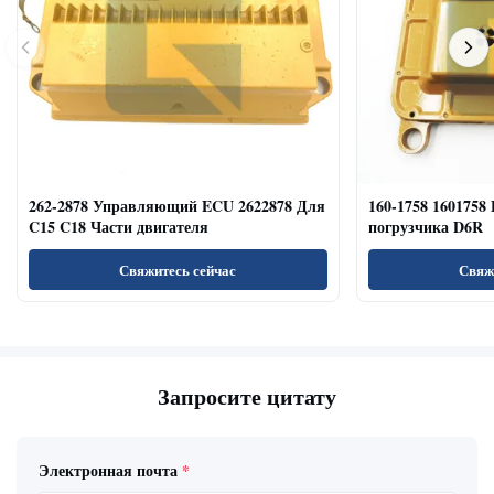
262-2878 Управляющий ECU 2622878 Для
160-1758 1601758
C15 C18 Части двигателя
погрузчика D6R
Свяжитесь сейчас
Свяж
Запросите цитату
Электронная почта
*