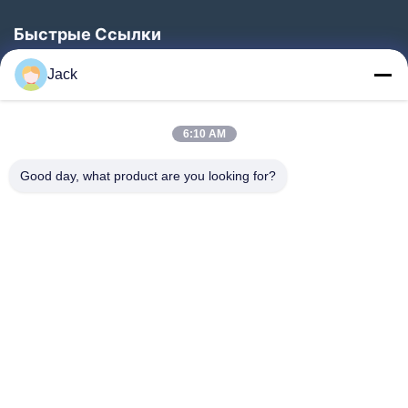
Быстрые Ссылки
Домой
Jack
Продукты
О Нас
6:10 AM
Экскурсия По Заводу
Good day, what product are you looking for?
Контроль Качества
Свяжитесь С Нами
Запросите Цитату
Новости
Следуйте За Нами.