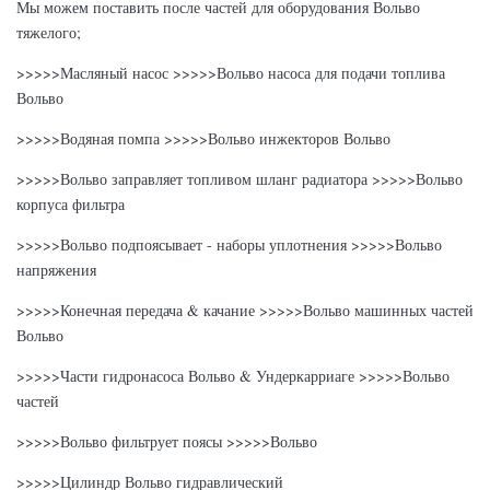
Мы можем поставить после частей для оборудования Вольво
ВОЗДУХА
тяжелого;
КОРПУС
>>>>>Масляный насос >>>>>Вольво насоса для подачи топлива
ЭК460БЛК
ВОЭ20873675
ФИЛЬТРА
Вольво
ТОПЛИВА
>>>>>Водяная помпа >>>>>Вольво инжекторов Вольво
ЭК460БЛК/360БЛК
ВОЭ14527364
ШЛАНГ ТУРБО
>>>>>Вольво заправляет топливом шланг радиатора >>>>>Вольво
корпуса фильтра
ШЛАНГ ДЛЯ
ПОДАЧИ
ЭК460БЛК/360БЛК
ВОЭ15084140
>>>>>Вольво подпоясывает - наборы уплотнения >>>>>Вольво
ВОЗДУХА
напряжения
ЗАРЯЖАТЕЛЯ
>>>>>Конечная передача & качание >>>>>Вольво машинных частей
Вольво
>>>>>Части гидронасоса Вольво & Ундеркарриаге >>>>>Вольво
частей
>>>>>Вольво фильтрует поясы >>>>>Вольво
>>>>>Цилиндр Вольво гидравлический