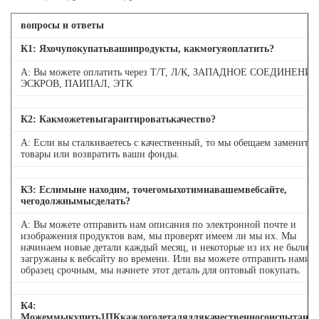
вопросы и ответы
К
1
: Яхочупокупатьвашипродукты, какмогуяоплатить?
А: Вы можете оплатить через Т/Т, Л/К, ЗАПАДНОЕ СОЕДИНЕНИЕ
ЭСКРОВ, ПАИПАЛ, ЭТК
К
2
: Какможетевыгарантироватькачество?
А: Если вы сталкиваетесь с качественный, то мы обещаем заменить
товары или возвратить ваши фонды.
К
3
: Еслимыне находим, точегомыхотимнавашемвебсайте,
чегодолжнымысделать?
А: Вы можете отправить нам описания по электронной почте и
изображения продуктов вам, мы проверят имеем ли мы их. Мы
начинаем новые детали каждый месяц, и некоторые из их не были
загружаны к вебсайту во времени. Или вы можете отправить нами
образец срочным, мы начнете этот деталь для оптовый покупать.
К
4
:
Можеммыкупить1ПКкаждогодеталядлякачественногоиспытани