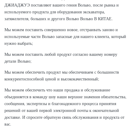
ТОПЛИВА
ДЖИАДЖУЭ поставляют вашего гения Вольво, после рынка и
используемого продукта для оборудования экскаватора,
ШЛАНГ ДЛЯ
затяжелителя, больших и другого Вольво Вольво В КИТАЕ.
ВОЭ14572802
ПОДАЧИ
ВОЗДУХА
Мы можем поставить совершенно новое, отстраивать заново и
используемые части Вольво запасные для нашего клиента, который
ШЛАНГ ДЛЯ
нужно выбрать;
ВОЭ14509443
ПОДАЧИ
ВОЗДУХА
Мы можем поставить любой продукт согласно вашему номеру
детали Вольво;
ШЛАНГ
ВОЭ14533635
РАДИАТОРА
Мы можем обеспечить продукт мы обеспечиваем с большинств
конкурентоспособной ценой и высококачественный;
ВОЭ14532052
Мы можем обеспечить что наши продажа и обслуживание
ВОЭ14536069
объединяется в команду шоу наши верхние значения обязательства,
ЭК460БЛК/360БЛК
сообщения, экспертизы и благонадежного процесса принятия
ШЛАНГ ТАНКА
решений от вашей первой электронной почты к окончательной
ВОЭ14536066
ЭСПЭНСИОН
доставке. И спросите обратную связь обслуживания и продукта от
вас.
ШЛАНГ ДЛЯ
ВОЭ14506526
ПОДАЧИ