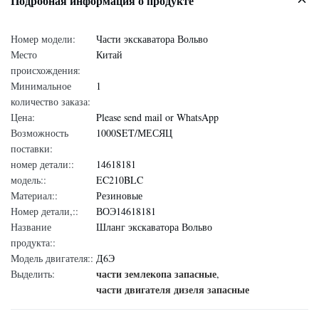
Подробная информация о продукте
Номер модели:
Части экскаватора Вольво
Место
Китай
происхождения:
Минимальное
1
количество заказа:
Цена:
Please send mail or WhatsApp
Возможность
1000SET/МЕСЯЦ
поставки:
номер детали::
14618181
модель::
EC210BLC
Материал::
Резиновые
Номер детали,::
ВОЭ14618181
Название
Шланг экскаватора Вольво
продукта::
Модель двигателя::
Д6Э
части землекопа запасные
Выделить:
,
части двигателя дизеля запасные