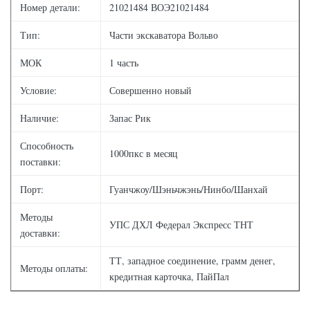
Номер детали:
21021484 ВОЭ21021484
Тип:
Части экскаватора Вольво
МОК
1 часть
Условие:
Совершенно новый
Наличие:
Запас Рик
Способность
1000пкс в месяц
поставки:
Порт:
Гуанчжоу/Шэньчжэнь/Нинбо/Шанхай
Методы
УПС ДХЛ Федерал Экспресс ТНТ
доставки:
ТТ, западное соединение, грамм денег,
Методы оплаты:
кредитная карточка, ПайПал