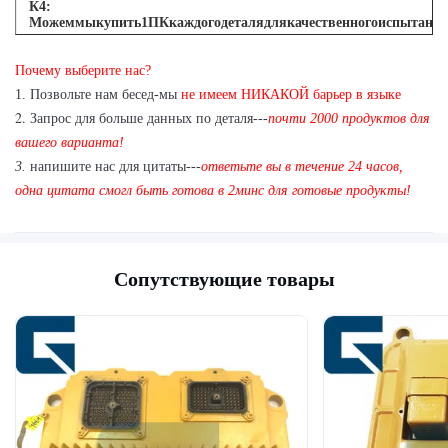
К
4
:
Можеммыкупить1ПКкаждогодеталядлякачественногоиспытани
А: Да, мы радостны отправить 1пк для качественного испытания есл
Почему выберите нас?
мы имеем деталь, то вам в запасе
1. Позвольте нам бесед-мы
не имеем НИКАКОЙ барьер в языке
2.
Запрос для больше данных по деталя---
почти 2000 продуктов для
вашего варианта!
3.
напишите нас для цитаты---
ответьте вы в течение 24 часов,
одна цитата смогл быть готова в 2минс для готовые продукты!
Сопутствующие товары