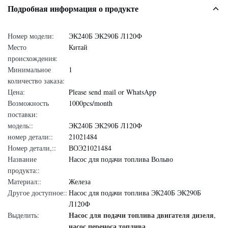
Подробная информация о продукте
Номер модели:
ЭК240Б ЭК290Б Л120Ф
Место
Китай
происхождения:
Минимальное
1
количество заказа:
Цена:
Please send mail or WhatsApp
Возможность
1000pcs/month
поставки:
модель::
ЭК240Б ЭК290Б Л120Ф
номер детали::
21021484
Номер детали,::
ВОЭ21021484
Название
Насос для подачи топлива Вольво
продукта::
Материал::
Железа
Другое доступное::
Насос для подачи топлива ЭК240Б ЭК290Б
Л120Ф
Насос для подачи топлива двигателя дизеля
Выделить:
,
насос переноса топлива