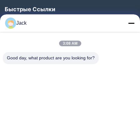
Быстрые Ссылки
Домой
Jack
Продукты
О Нас
3:08 AM
Экскурсия По Заводу
Good day, what product are you looking for?
Контроль Качества
Свяжитесь С Нами
Запросите Цитату
Новости
Следуйте За Нами.