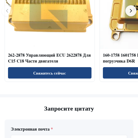
262-2878 Управляющий ECU 2622878 Для
160-1758 1601758
C15 C18 Части двигателя
погрузчика D6R
Свяжитесь сейчас
Свяж
Запросите цитату
Электронная почта
*