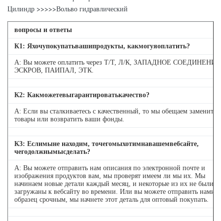
Цилиндр >>>>>Вольво гидравлический
вопросы и ответы
К
1
: Яхочупокупатьвашипродукты, какмогуяоплатить?
А: Вы можете оплатить через Т/Т, Л/К, ЗАПАДНОЕ СОЕДИНЕНИЕ
ЭСКРОВ, ПАИПАЛ, ЭТК.
К
2
: Какможетевыгарантироватькачество?
А: Если вы сталкиваетесь с качественный, то мы обещаем заменить
товары или возвратить ваши фонды.
К
3
: Еслимыне находим, точегомыхотимнавашемвебсайте,
чегодолжнымысделать?
А: Вы можете отправить нам описания по электронной почте и
изображения продуктов вам, мы проверят имеем ли мы их. Мы
начинаем новые детали каждый месяц, и некоторые из их не были
загружаны к вебсайту во времени. Или вы можете отправить нами
образец срочным, мы начнете этот деталь для оптовый покупать.