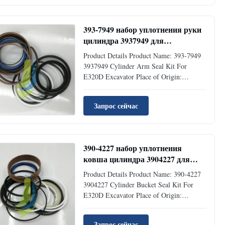
model, and product photos.Key details:
Part Number 351-2430 ...
393-7949 набор уплотнения руки
цилиндра 3937949 для
экскаватора Э320Д
Product Details Product Name: 393-7949
3937949 Cylinder Arm Seal Kit For
E320D Excavator Place of Origin:
GUANGZHOU Brand Name: Jiajue Model
Number: E320D Part Number: 393-7949
Запрос сейчас
Type: Excavator Accessories MOQ 1 Piece
Condition: Brand New Availability: Rick
Stock Supply Ability: 100pcs Per Month
Port...
390-4227 набор уплотнения
ковша цилиндра 3904227 для
экскаватора Э320Д
Product Details Product Name: 390-4227
3904227 Cylinder Bucket Seal Kit For
E320D Excavator Place of Origin:
GUANGZHOU Brand Name: Jiajue Model
Number: E320D Part Number: 390-4227
Запрос сейчас