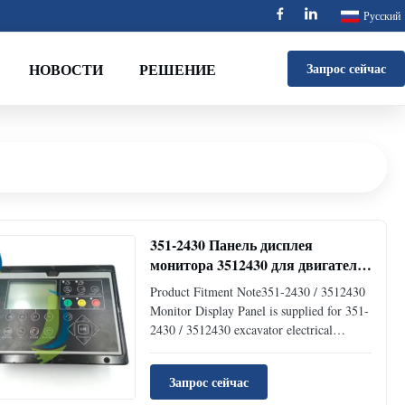
Русский
НОВОСТИ
РЕШЕНИЕ
Запрос сейчас
351-2430 Панель дисплея
монитора 3512430 для двигателя
3412
Product Fitment Note351-2430 / 3512430
Monitor Display Panel is supplied for 351-
2430 / 3512430 excavator electrical
control system repair and replacement. It is
suitable for buyers who need a matching
Запрос сейчас
excavator part by part number, machine