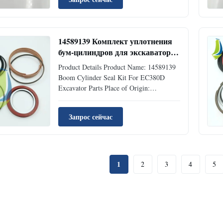
Type: Excavator Accessories MOQ 1 Piece
Condition: Brand New Availability: Rick
Stock Supply Ability: 100pcs Per Month
...
14589139 Комплект уплотнения
бум-цилиндров для экскаваторов
EC380D
Product Details Product Name: 14589139
Boom Cylinder Seal Kit For EC380D
Excavator Parts Place of Origin:
GUANGZHOU Brand Name: Jiajue Model
Number: EC380D Part Number: 14589139
Запрос сейчас
Type: Excavator Accessories MOQ 1 Piece
Condition: Brand New Availability: Rick
Stock Supply Ability: 100pcs Per Month
...
1
2
3
4
5