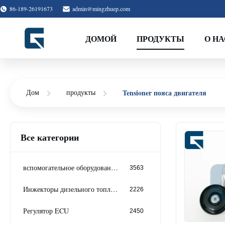
86-189-26191673
admin@mingzhuep.com
ДОМОЙ
ПРОДУКТЫ
О НА
Tensioner пояса двигателя
Дом
продукты
Все категории
вспомогательное оборудование землечерпалки
3563
Инжекторы дизельного топлива
2226
Регулятор ECU
2450