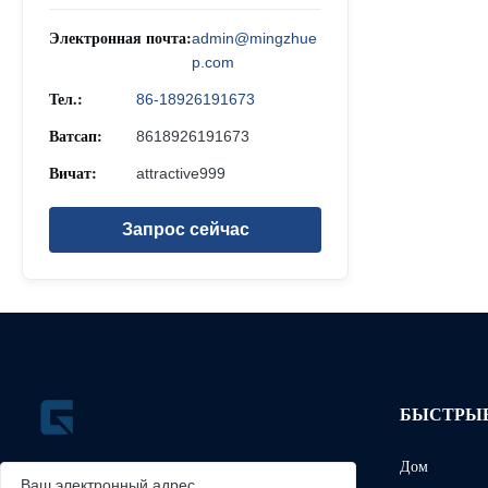
Электронная почта:
admin@mingzhue
p.com
Тел.:
86-18926191673
Ватсап:
8618926191673
Вичат:
attractive999
Запрос сейчас
БЫСТРЫ
Дом