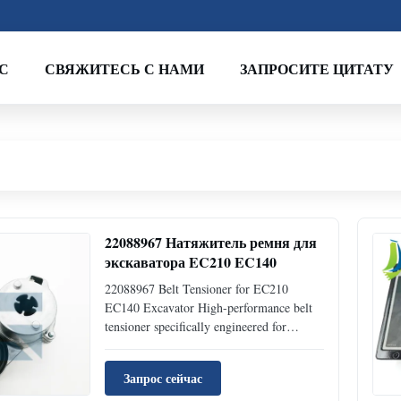
С
СВЯЖИТЕСЬ С НАМИ
ЗАПРОСИТЕ ЦИТАТУ
22088967 Натяжитель ремня для
экскаватора EC210 EC140
22088967 Belt Tensioner for EC210
EC140 Excavator High-performance belt
tensioner specifically engineered for
EC210 EC140 excavators, ensuring
reliable operation and optimal performance
Запрос сейчас
in demanding conditions. Product