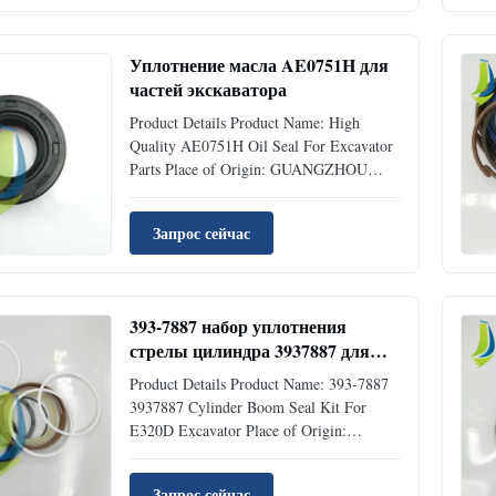
Specifications Product NameBelt Tensioner
Part Number22088967 Brand
NameJIAJUE ...
Уплотнение масла AE0751H для
частей экскаватора
Product Details Product Name: High
Quality AE0751H Oil Seal For Excavator
Parts Place of Origin: GUANGZHOU
Brand Name: Jiajue Model Number: No
Part Number: AE0751H Type: Excavator
Запрос сейчас
Accessories MOQ 1 Piece Condition:
Brand New Availability: Rick Stock
Supply Ability: 100pcs Per Month Port:
Guangzhou...
393-7887 набор уплотнения
стрелы цилиндра 3937887 для
экскаватора Э320Д
Product Details Product Name: 393-7887
3937887 Cylinder Boom Seal Kit For
E320D Excavator Place of Origin:
GUANGZHOU Brand Name: Jiajue Model
Number: E320D Part Number: 393-7887
Запрос сейчас