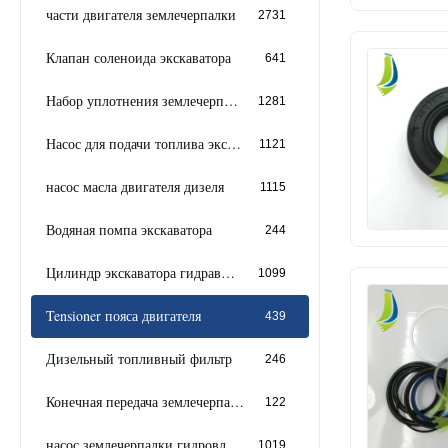
части двигателя землечерпалки
2731
Клапан соленоида экскаватора
641
Набор уплотнения землечерпалки
1281
Насос для подачи топлива экскаватора
1121
насос масла двигателя дизеля
1115
Водяная помпа экскаватора
244
Цилиндр экскаватора гидравлический
1099
Tensioner пояса двигателя
439
Дизельный топливный фильтр
246
Конечная передача землечерпалки
122
насос землечерпалки гидровлический
1019