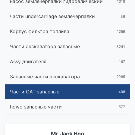
насос землечерпалки гидровлический
1019
части undercarriage землечерпалки
36
Корпус фильтра топлива
1259
Части экскаватора запасные
3241
Assy двигателя
167
Запасные части экскаватора
2085
Части CAT запасные
498
howo запасные части
577
Mr. Jack Hoo