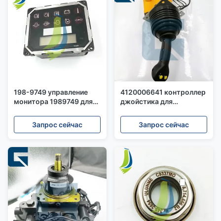
198-9749 управление
4120006641 контроллер
монитора 1989749 для
джойстика для
двигателя C7 C9 3126B
колесного погрузчика
LG956L
Запрос сейчас
Запрос сейчас