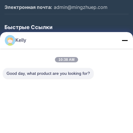
Электронная почта:
admin@mingzhuep.com
Быстрые Ссылки
Домой
Kelly
Продукты
О Нас
10:38 AM
Экскурсия По Заводу
Good day, what product are you looking for?
Контроль Качества
Свяжитесь С Нами
Запросите Цитату
Новости
Следуйте За Нами.