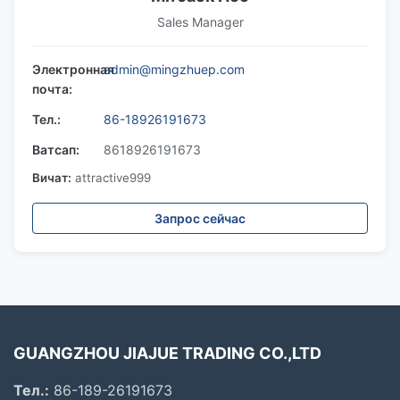
Sales Manager
Электронная
admin@mingzhuep.com
почта:
Тел.:
86-18926191673
Ватсап:
8618926191673
Вичат:
attractive999
Запрос сейчас
GUANGZHOU JIAJUE TRADING CO.,LTD
Тел.:
86-189-26191673