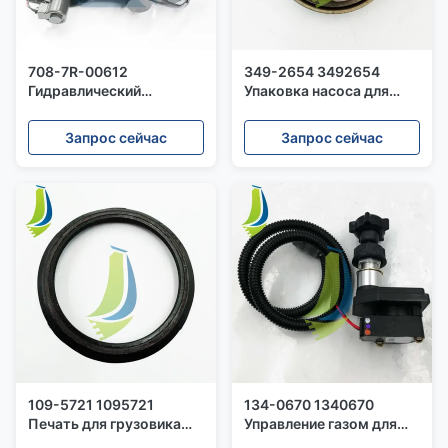
708-7R-00612
349-2654 3492654
Гидравлический
Упаковка насоса для
двигатель вентилятора в
воды для двигателя С13
сборе для экскаватора
Запрос сейчас
Запрос сейчас
WA320-5
109-5721 1095721
134-0670 1340670
Печать для грузовика
Управление газом для
785C
двигателя С15