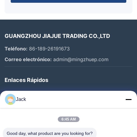
GUANGZHOU JIAJUE TRADING CO.,LTD
Teléfono:
86-189-26191673
Correo electrónico:
admin@mingzhuep.com
Enlaces Rápidos
En Casa
Jack
Productos
Sobre Nosotros
6:45 AM
Recorrido Por La Fábrica
Good day, what product are you looking for?
Control De Calidad