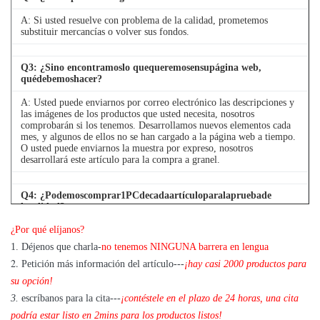
A: Si usted resuelve con problema de la calidad, prometemos
substituir mercancías o volver sus fondos.
Q
3
: ¿Sino encontramoslo quequeremosensupágina web,
quédebemoshacer?
A: Usted puede enviarnos por correo electrónico las descripciones y
las imágenes de los productos que usted necesita, nosotros
comprobarán si los tenemos. Desarrollamos nuevos elementos cada
mes, y algunos de ellos no se han cargado a la página web a tiempo.
O usted puede enviarnos la muestra por expreso, nosotros
desarrollará este artículo para la compra a granel.
Q
4
: ¿Podemoscomprar1PCdecadaartículoparalapruebade
lacalidad?
¿Por qué elíjanos?
A: Sí, estamos alegres enviar 1pc para la prueba de la calidad si
tenemos el artículo que usted necesita en existencia
1. Déjenos que charla-
no tenemos NINGUNA barrera en lengua
2.
Petición más información del artículo---
¡hay casi 2000 productos para
su opción!
3.
escríbanos para la cita---
¡contéstele en el plazo de 24 horas, una cita
podría estar listo en 2mins para los productos listos!