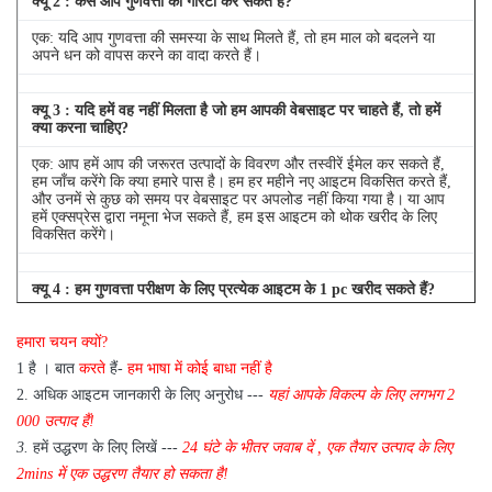
क्यू
2
: कैसे आप गुणवत्ता की गारंटी कर सकते हैं?
एक: यदि आप गुणवत्ता की समस्या के साथ मिलते हैं, तो हम माल को बदलने या
अपने धन को वापस करने का वादा करते हैं।
क्यू
3
: यदि हमें वह नहीं मिलता है जो हम आपकी वेबसाइट पर चाहते हैं, तो हमें
क्या करना चाहिए?
एक: आप हमें आप की जरूरत उत्पादों के विवरण और तस्वीरें ईमेल कर सकते हैं,
हम जाँच करेंगे कि क्या हमारे पास है।
हम हर महीने नए आइटम विकसित करते हैं,
और उनमें से कुछ को समय पर वेबसाइट पर अपलोड नहीं किया गया है।
या आप
हमें एक्सप्रेस द्वारा नमूना भेज सकते हैं, हम इस आइटम को थोक खरीद के लिए
विकसित करेंगे।
क्यू
4
: हम गुणवत्ता परीक्षण के लिए प्रत्येक आइटम के 1 pc खरीद सकते हैं?
एक: हाँ, हम गुणवत्ता परीक्षण के लिए 1 pc भेजने के लिए खुश हैं अगर हम आइटम
हमारा चयन क्यों?
आप स्टॉक में की जरूरत है
1 है
।
बात
करते
हैं-
हम भाषा में कोई बाधा नहीं है
2.
अधिक आइटम जानकारी के लिए अनुरोध ---
यहां
आपके विकल्प के लिए
लगभग
2
000 उत्पाद हैं!
3.
हमें उद्धरण के लिए लिखें ---
24 घंटे के भीतर जवाब दें
,
एक तैयार उत्पाद के लिए
2mins में एक उद्धरण तैयार हो सकता है!