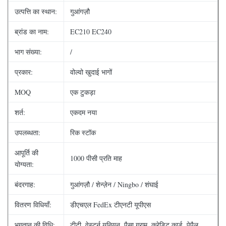
उत्पत्ति का स्थान:
गुआंगज़ौ
ब्रांड का नाम:
EC210 EC240
भाग संख्या:
/
प्रकार:
वोल्वो खुदाई भागों
MOQ
एक टुकड़ा
शर्त:
एकदम नया
उपलब्धता:
रिक स्टॉक
आपूर्ति की
1000 पीसी प्रति माह
योग्यता:
बंदरगाह:
गुआंगज़ौ / शेन्ज़ेन / Ningbo / शंघाई
वितरण विधियाँ:
डीएचएल FedEx टीएनटी यूपीएस
भुगतान की विधि:
टीटी, वेस्टर्न यूनियन, पैसा ग्राम, क्रेडिट कार्ड, पेपैल