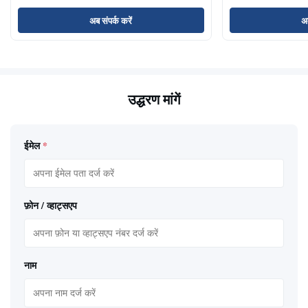
अब संपर्क करें
अब
उद्धरण मांगें
ईमेल
*
फ़ोन / व्हाट्सएप
नाम