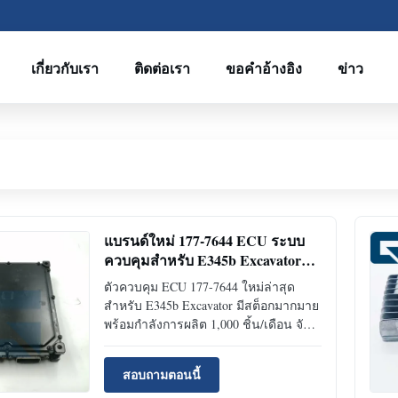
เกี่ยวกับเรา
ติดต่อเรา
ขอคําอ้างอิง
ข่าว
แบรนด์ใหม่ 177-7644 ECU ระบบ
ควบคุมสําหรับ E345b Excavator
ด้วยการมี stok ที่รวย
ตัวควบคุม ECU 177-7644 ใหม่ล่าสุด
สำหรับ E345b Excavator มีสต็อกมากมาย
พร้อมกำลังการผลิต 1,000 ชิ้น/เดือน จัด
ส่งที่รวดเร็ว 1-2 วันผ่าน
DHL/FedEx/UPS จากกวางโจว
สอบถามตอนนี้