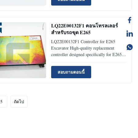
11383470 Brand Name JIAJUE Model
EC140D Condition New Availability Rich
Stock Approximate Weight 2KG Size (per
unit...
LQ22E00132F1 คอนโทรลเลอร์
สำหรับรถขุด E265
LQ22E00132F1 Controller for E265
Excavator High-quality replacement
controller designed specifically for E265
excavators, ensuring reliable performance
and compatibility. Product Specifications
สอบถามตอนนี้
Product NameController Place of
OriginGuangzhou, China Brand
NameJiajue Model NumberE265 Part
NumberLQ22E0...
5
ถัดไป