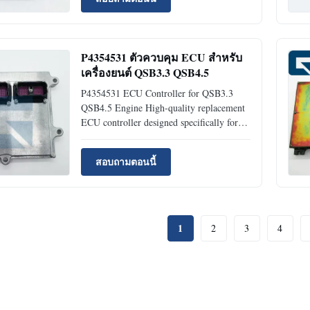
Product Specifications Product Name
Control Unit Place of Origin Guangzhou,
China Brand Name JIAJUE Part ...
P4354531 ตัวควบคุม ECU สำหรับ
เครื่องยนต์ QSB3.3 QSB4.5
P4354531 ECU Controller for QSB3.3
QSB4.5 Engine High-quality replacement
ECU controller designed specifically for
QSB3.3 and QSB4.5 engines. Product
Specifications Product Name ECU
สอบถามตอนนี้
Controller Place of Origin Guangzhou,
China Brand Name Jiajue Model Number
QSB3.3 QSB4.5 Part Number P4354531
Minimum ...
1
2
3
4