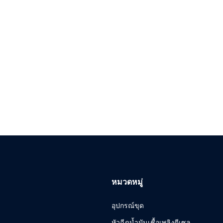
หมวดหมู่
อุปกรณ์ขุด
หัวฉีดน้ำมันเชื้อเพลิงดีเซล