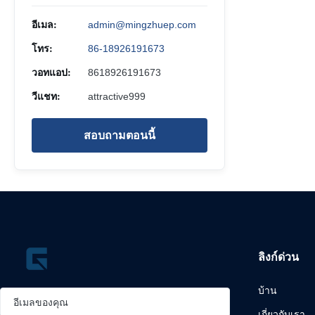
อีเมล:
admin@mingzhuep.com
โทร:
86-18926191673
วอทแอป:
8618926191673
วีแชท:
attractive999
สอบถามตอนนี้
ลิงก์ด่วน
บ้าน
เกี่ยวกับเรา