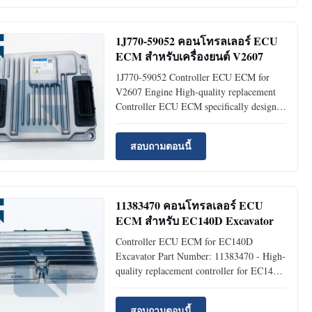
performance and reliability in demanding
industrial applications. Product
Specifications ...
1J770-59052 คอนโทรลเลอร์ ECU
ECM สำหรับเครื่องยนต์ V2607
1J770-59052 Controller ECU ECM for
V2607 Engine High-quality replacement
Controller ECU ECM specifically designed
for V2607 engines, ensuring optimal
performance and reliability. Product
สอบถามตอนนี้
Specifications Product NameController
ECU Part Number1J770-59052 Brand
NameJIAJUE ModelV2607 ConditionNew
...
11383470 คอนโทรลเลอร์ ECU
ECM สำหรับ EC140D Excavator
Controller ECU ECM for EC140D
Excavator Part Number: 11383470 - High-
quality replacement controller for EC140D
excavators Product Specifications Product
Name Controller ECU Part Number
สอบถามตอนนี้