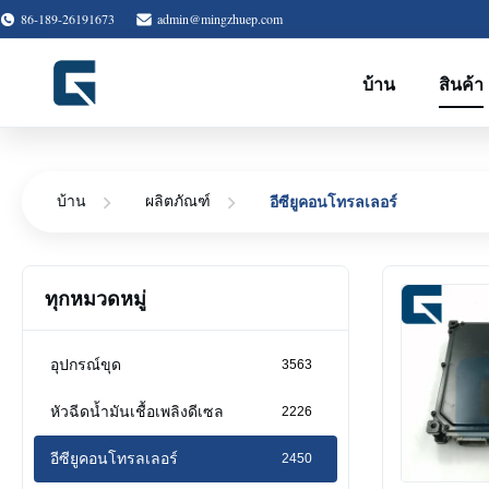
86-189-26191673
admin@mingzhuep.com
บ้าน
สินค้า
อีซียูคอนโทรลเลอร์
บ้าน
ผลิตภัณฑ์
ทุกหมวดหมู่
อุปกรณ์ขุด
3563
หัวฉีดน้ำมันเชื้อเพลิงดีเซล
2226
อีซียูคอนโทรลเลอร์
2450