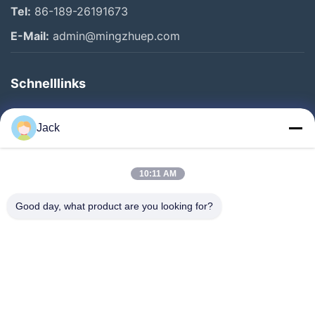
Tel:
86-189-26191673
E-Mail:
admin@mingzhuep.com
Schnelllinks
Zu Hause
Jack
Produkte
Über Uns
10:11 AM
Werksbesichtigung
Good day, what product are you looking for?
Qualitätskontrolle
Kontakt Mit Uns
Bitte Um Ein Angebot
Neuigkeiten