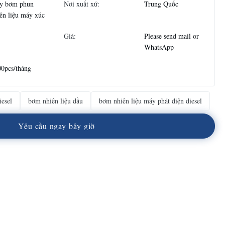
y bơm phun
Nơi xuất xứ:
Trung Quốc
ên liệu máy xúc
Giá:
Please send mail or
WhatsApp
0pcs/tháng
iesel
bơm nhiên liệu dầu
bơm nhiên liệu máy phát điện diesel
Y
ê
u
c
ầ
u
n
g
a
y
b
â
y
g
i
ờ