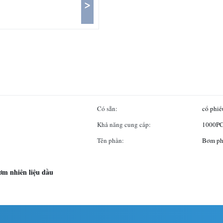
>
Có sẵn:
cổ phi
Khả năng cung cấp:
1000PC
Tên phần:
Bơm ph
ơm nhiên liệu dầu