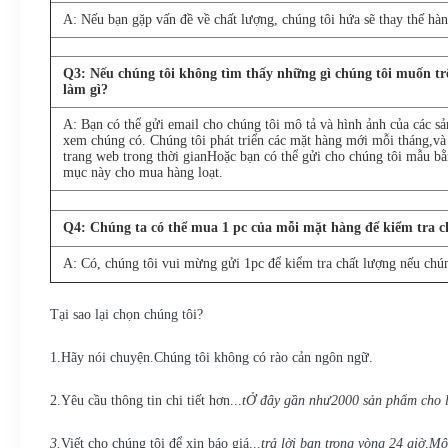
A: Nếu bạn gặp vấn đề về chất lượng, chúng tôi hứa sẽ thay thế hàn
Q
3
: Nếu chúng tôi không tìm thấy những gì chúng tôi muốn tr
làm gì?
A: Bạn có thể gửi email cho chúng tôi mô tả và hình ảnh của các sả
xem chúng có. Chúng tôi phát triển các mặt hàng mới mỗi tháng,và 
trang web trong thời gianHoặc bạn có thể gửi cho chúng tôi mẫu bằ
mục này cho mua hàng loạt.
Q
4
: Chúng ta có thể mua 1 pc của mỗi mặt hàng để kiểm tra c
A: Có, chúng tôi vui mừng gửi 1pc để kiểm tra chất lượng nếu chú
Tại sao lại chọn chúng tôi?
1
.
Hãy nói chuyện.
Chúng tôi không có rào cản ngôn ngữ.
2.
Yêu cầu thông tin chi tiết hơn...
t
Ở đây gần như
2
000 sản phẩm cho 
3.
Viết cho chúng tôi để xin báo giá...
trả lời bạn trong vòng 24 giờ
,
Một