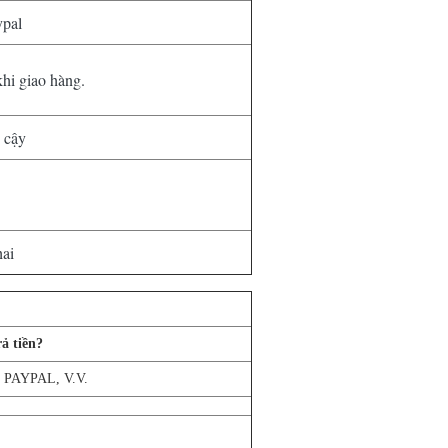
ypal
khi giao hàng.
n cậy
ai
ả tiền?
W, PAYPAL, V.V.