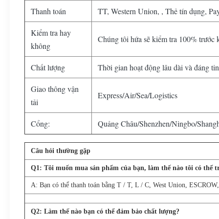
Thanh toán
TT, Western Union, , Thẻ tín dụng, Pa
Kiểm tra hay
Chúng tôi hứa sẽ kiểm tra 100% trước 
không
Chất lượng
Thời gian hoạt động lâu dài và đáng ti
Giao thông vận
Express/Air/Sea/Logistics
tải
Cổng:
Quảng Châu/Shenzhen/Ningbo/Shangh
Câu hỏi thường gặp
Q
1
: Tôi muốn mua sản phẩm của bạn, làm thế nào tôi có thể tr
A: Bạn có thể thanh toán bằng T / T, L / C, West Union, ESCRO
Q
2
: Làm thế nào bạn có thể đảm bảo chất lượng?