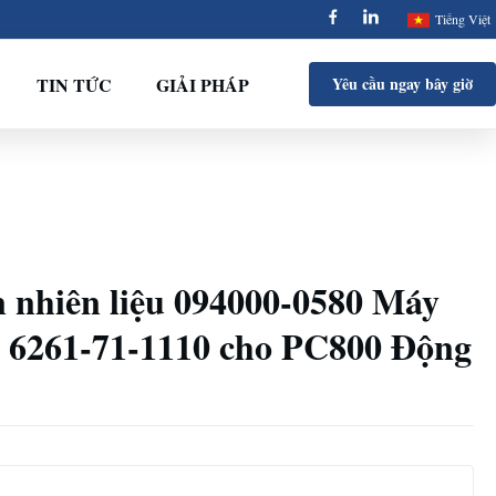
Tiếng Việt
TIN TỨC
GIẢI PHÁP
Yêu cầu ngay bây giờ
nhiên liệu 094000-0580 Máy
u 6261-71-1110 cho PC800 Động