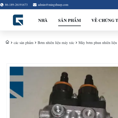
86-189-26191673
admin@mingzhuep.com
NHÀ
SẢN PHẨM
VỀ CHÚNG T
các sản phẩm
Bơm nhiên liệu máy xúc
Máy bơm phun nhiên liệu