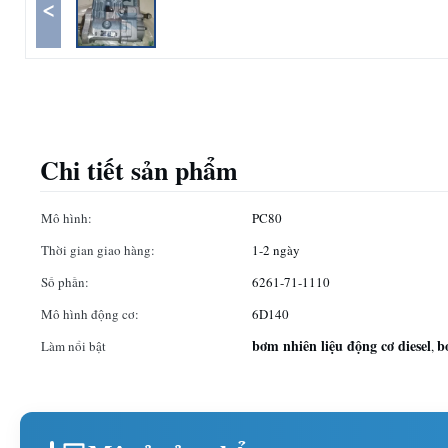
<
Chi tiết sản phẩm
Mô hình:
PC80
Thời gian giao hàng:
1-2 ngày
Số phần:
6261-71-1110
Mô hình động cơ:
6D140
bơm nhiên liệu động cơ diesel
b
Làm nổi bật
,