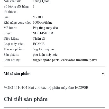
Nơi xuất xứ:
Trung Quốc
Số lượng đặt hàng
1
tối thiểu:
Giá:
50-100
Khả năng cung cấp:
1000pcs/tháng
Mô hình::
Phụ tùng máy đào
Loại::
VOE14510104
Điều kiện::
Thiên tài
Loại máy xúc::
EC290B
Tên sản phẩm::
ống lót máy xúc
Sản phẩm::
phụ kiện máy xúc
digger spare parts
excavator machine parts
Làm nổi bật:
,
Mô tả sản phẩm
VOE14510104 Bụi cho các bộ phận máy đào EC290B
Chi tiết sản phẩm