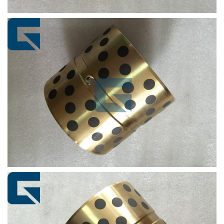
14517942
14517942
BUSHING_STEEL
14517940
14517940
BUSHING_STEEL