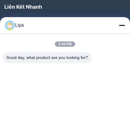
Liên Kết Nhanh
Nhà
Liya
Sản Phẩm
Về Chúng Tôi
4:49 PM
Chuyến Tham Quan Nhà Máy
Good day, what product are you looking for?
Kiểm Soát Chất Lượng
Liên Hệ Với Chúng Tôi
Yêu Cầu Đặt Giá
Tin Tức
Đi Theo Chúng Tôi.