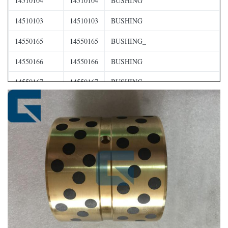
14510104
14510104
BUSHING
14510103
14510103
BUSHING
14550165
14550165
BUSHING_
14550166
14550166
BUSHING
14550167
14550167
BUSHING
14560207
14560207
SEAL_DUST LIP hai
14560206
14560206
SEAL_DUST LIP hai
14560210
14560210
SEAL_DUST LIP hai
14517941
14517941
BUSHING_STEEL
14560205
14560205
SEAL_DUST LIP hai
14517941
14517941
BUSHING_STEEL
14880984
14880984
BUSHING_STEEL