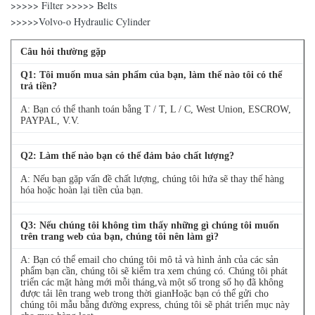
>>>>> Filter >>>>> Belts
>>>>>Volvo-o Hydraulic Cylinder
Câu hỏi thường gặp
Q
1
: Tôi muốn mua sản phẩm của bạn, làm thế nào tôi có thể
trả tiền?
A: Bạn có thể thanh toán bằng T / T, L / C, West Union, ESCROW,
PAYPAL, V.V.
Q
2
: Làm thế nào bạn có thể đảm bảo chất lượng?
A: Nếu bạn gặp vấn đề chất lượng, chúng tôi hứa sẽ thay thế hàng
hóa hoặc hoàn lại tiền của bạn.
Q
3
: Nếu chúng tôi không tìm thấy những gì chúng tôi muốn
trên trang web của bạn, chúng tôi nên làm gì?
A: Bạn có thể email cho chúng tôi mô tả và hình ảnh của các sản
phẩm bạn cần, chúng tôi sẽ kiểm tra xem chúng có. Chúng tôi phát
triển các mặt hàng mới mỗi tháng,và một số trong số họ đã không
được tải lên trang web trong thời gianHoặc bạn có thể gửi cho
chúng tôi mẫu bằng đường express, chúng tôi sẽ phát triển mục này