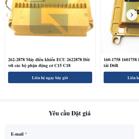
262-2878 Máy điều khiển ECU 2622878 Đối
160-1758 1601758 
với các bộ phận động cơ C15 C18
tải D6R
Liên hệ ngay bây giờ
Liên h
Yêu cầu Đặt giá
E-mail
*