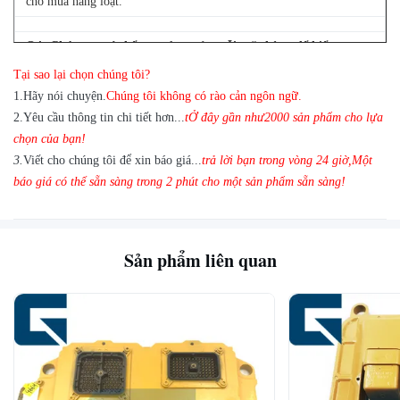
cho mua hàng loạt.
Q
4
: Chúng ta có thể mua 1 pc của mỗi mặt hàng để kiểm tra
chất lượng?
Tại sao lại chọn chúng tôi?
A: Có, chúng tôi vui mừng gửi 1pc để kiểm tra chất lượng nếu
1
.
Hãy nói chuyện.
Chúng tôi không có rào cản ngôn ngữ.
chúng tôi có các mục bạn cần trong kho
2.
Yêu cầu thông tin chi tiết hơn...
t
Ở đây gần như
2
000 sản phẩm cho lựa
chọn của bạn!
3.
Viết cho chúng tôi để xin báo giá...
trả lời bạn trong vòng 24 giờ
,
Một
báo giá có thể sẵn sàng trong 2 phút cho một sản phẩm sẵn sàng!
Sản phẩm liên quan