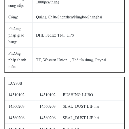
1000pcs/tháng
cung cấp:
Cổng:
Quảng Châu/Shenzhen/Ningbo/Shanghai
Phương
pháp giao
DHL FedEx TNT UPS
hàng:
Phương
pháp thanh
TT, Western Union, , Thẻ tín dụng, Paypal
toán:
EC290B
14510102
14510102
BUSHING-LUBO
14560209
14560209
SEAL_DUST LIP hai
14560206
14560206
SEAL_DUST LIP hai