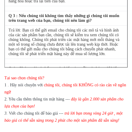
hàng hóa hoặc trả lại tiền của bạn.
Q
3
: Nếu chúng tôi không tìm thấy những gì chúng tôi muốn
trên trang web của bạn, chúng tôi nên làm gì?
Trả lời: Bạn có thể gửi email cho chúng tôi các mô tả và hình ảnh
của các sản phẩm bạn cần, chúng tôi sẽ kiểm tra xem chúng tôi có
chúng không.
Chúng tôi phát triển các mặt hàng mới mỗi tháng và
một số trong số chúng chưa được tải lên trang web kịp thời.
Hoặc
bạn có thể gửi mẫu cho chúng tôi bằng cách chuyển phát nhanh,
chúng tôi sẽ phát triển mặt hàng này để mua số lượng lớn.
Q
4
: Chúng tôi có thể mua 1 chiếc của mỗi mặt hàng để kiểm
tra chất lượng không?
Tại sao chọn chúng tôi?
Trả lời: Có, chúng tôi rất vui khi gửi 1 cái để kiểm tra chất lượng
1
.
Hãy nói chuyện với
chúng tôi, chúng tôi KHÔNG có rào cản về ngôn
nếu chúng tôi có mặt hàng bạn cần trong kho
ngữ
2.
Yêu cầu thêm thông tin mặt hàng ---
đây là gần
2.000 sản phẩm cho
lựa chọn của bạn!
3.
Viết cho chúng tôi để báo giá ---
trả lời bạn trong vòng 24 giờ
,
một
báo giá có thể sẵn sàng trong 2 phút cho một sản phẩm đã sẵn sàng!