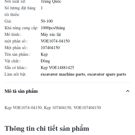
Nơi xuất xứ:
Trung Quốc
Số lượng đặt hàng
1
tối thiểu:
Giá:
50-100
Khả năng cung cấp:
1000pcs/tháng
Mô hình::
Máy xúc lật
một phần số::
VOE1074-04150
Một phần số::
107404150
Tên sản phẩm::
Kẹp
Vật chất::
Đồng
Sẵn có khác::
Kẹp VOE14881425
excavator machine parts
excavator spare parts
Làm nổi bật:
,
Mô tả sản phẩm
Kẹp VOE1074-04150, Kẹp 107404150, VOE107404150
Thông tin chi tiết sản phẩm