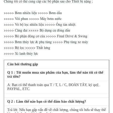
Chúng tôi có thể cung cấp các bộ phận sau cho Thiết bị nặng ;
>>>>> Bơm nhiên liệu >>>>> Bơm dầu
>>>>> Vòi phun >>>>> Máy bơm nước
>>>>> Vỏ bộ lọc nhiên liệu >>>>> Ống tản nhiệt
>>>>> Căng đai >>>>> Bộ dụng cụ đóng dấu
>>>>> Bộ phận động cơ của >>>>> Final Drive & Swing
>>>>> Bơm thủy lực & phụ tùng >>>>> Phụ tùng xe máy
>>>>> Bộ lọc >>>>> Thắt lưng
>>>>> Xi lanh thủy lực
Câu hỏi thường gặp
Q
1
: Tôi muốn mua sản phẩm của bạn, làm thế nào tôi có thể
trả tiền?
A: Bạn có thể thanh toán qua T / T, L / C, ĐOÀN TÂY, ký quỹ,
PAYPAL, ETC.
Q
2
: Làm thế nào bạn có thể đảm bảo chất lượng?
Trả lời: Nếu bạn gặp vấn đề về chất lượng, chúng tôi hứa sẽ thay thế