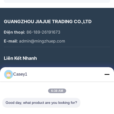
GUANGZHOU JIAJUE TRADING CO.,LTD
Điện thoại:
86-189-26191673
E-mail:
admin@mingzhuep.com
Liên Kết Nhanh
Nhà
Casey1
Sản Phẩm
Về Chúng Tôi
6:38 AM
Chuyến Tham Quan Nhà Máy
Good day, what product are you looking for?
Kiểm Soát Chất Lượng
Liên Hệ Với Chúng Tôi