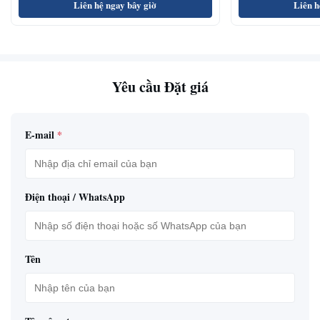
Liên hệ ngay bây giờ
Liên h
Yêu cầu Đặt giá
E-mail
*
Điện thoại / WhatsApp
Tên