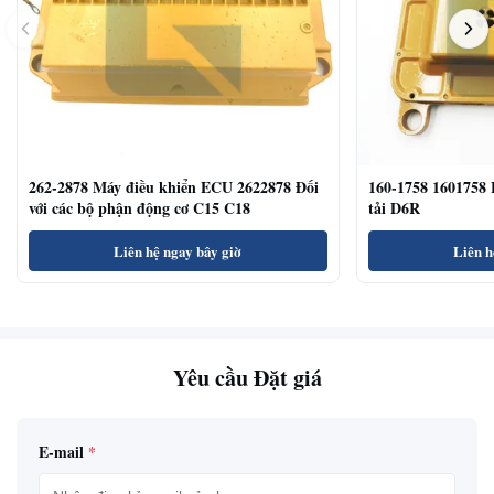
262-2878 Máy điều khiển ECU 2622878 Đối
160-1758 1601758 
với các bộ phận động cơ C15 C18
tải D6R
Liên hệ ngay bây giờ
Liên h
Yêu cầu Đặt giá
E-mail
*