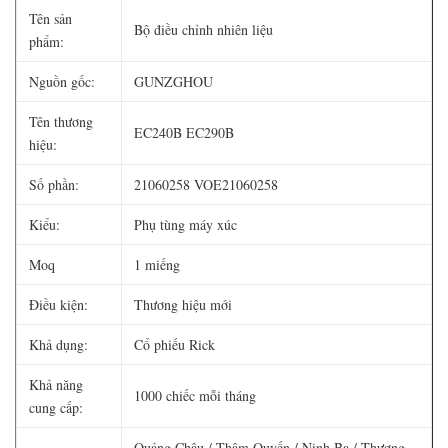
Tên sản
Bộ điều chỉnh nhiên liệu
phẩm:
Nguồn gốc:
GUNZGHOU
Tên thương
EC240B EC290B
hiệu:
Số phần:
21060258 VOE21060258
Kiểu:
Phụ tùng máy xúc
Moq
1 miếng
Điều kiện:
Thương hiệu mới
Khả dụng:
Cổ phiếu Rick
Khả năng
1000 chiếc mỗi tháng
cung cấp:
Quảng Châu / Thâm Quyến / Ninh Ba / Thượng