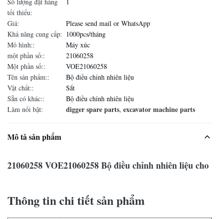
Số lượng đặt hàng
1
tối thiểu:
Giá:
Please send mail or WhatsApp
Khả năng cung cấp:
1000pcs/tháng
Mô hình::
Máy xúc
một phần số::
21060258
Một phần số::
VOE21060258
Tên sản phẩm::
Bộ điều chỉnh nhiên liệu
Vật chất::
Sắt
Sẵn có khác::
Bộ điều chỉnh nhiên liệu
digger spare parts
excavator machine parts
Làm nổi bật:
,
Mô tả sản phẩm
21060258 VOE21060258 Bộ điều chỉnh nhiên liệu cho
Thông tin chi tiết sản phẩm