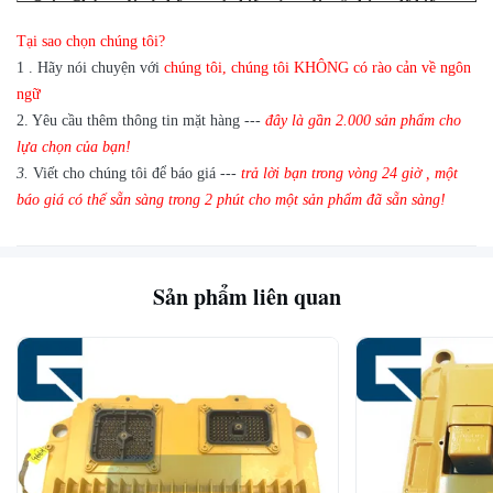
Q
4
: Chúng tôi có thể mua 1 chiếc của mỗi mặt hàng để kiểm
tra chất lượng không?
Tại sao chọn chúng tôi?
Trả lời: Có, chúng tôi rất vui khi gửi 1 cái để kiểm tra chất lượng
1
.
Hãy nói chuyện với
chúng tôi, chúng tôi KHÔNG có rào cản về ngôn
nếu chúng tôi có mặt hàng bạn cần trong kho
ngữ
2.
Yêu cầu thêm thông tin mặt hàng ---
đây là gần
2.000 sản phẩm cho
lựa chọn của bạn!
3.
Viết cho chúng tôi để báo giá ---
trả lời bạn trong vòng 24 giờ
,
một
báo giá có thể sẵn sàng trong 2 phút cho một sản phẩm đã sẵn sàng!
Sản phẩm liên quan