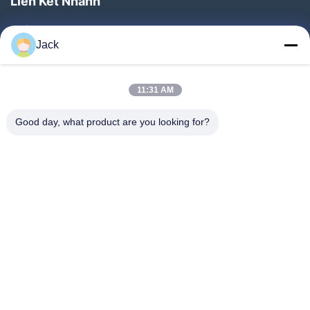
Liên Kết Nhanh
Nhà
Jack
Sản Phẩm
Về Chúng Tôi
11:31 AM
Chuyến Tham Quan Nhà Máy
Good day, what product are you looking for?
Kiểm Soát Chất Lượng
Liên Hệ Với Chúng Tôi
Yêu Cầu Đặt Giá
Tin Tức
Đi Theo Chúng Tôi.