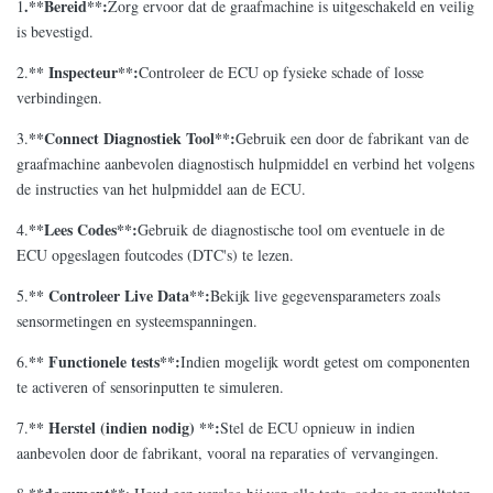
.**Bereid**:
1
Zorg ervoor dat de graafmachine is uitgeschakeld en veilig
is bevestigd.
** Inspecteur**:
2.
Controleer de ECU op fysieke schade of losse
verbindingen.
**Connect Diagnostiek Tool**:
3.
Gebruik een door de fabrikant van de
graafmachine aanbevolen diagnostisch hulpmiddel en verbind het volgens
de instructies van het hulpmiddel aan de ECU.
**Lees Codes**:
4.
Gebruik de diagnostische tool om eventuele in de
ECU opgeslagen foutcodes (DTC's) te lezen.
** Controleer Live Data**:
5.
Bekijk live gegevensparameters zoals
sensormetingen en systeemspanningen.
** Functionele tests**:
6.
Indien mogelijk wordt getest om componenten
te activeren of sensorinputten te simuleren.
** Herstel (indien nodig) **:
7.
Stel de ECU opnieuw in indien
aanbevolen door de fabrikant, vooral na reparaties of vervangingen.