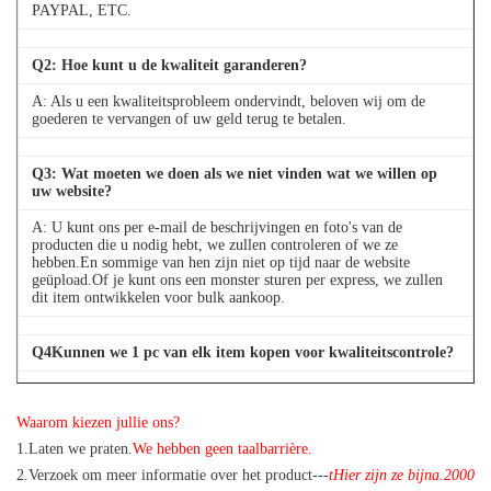
PAYPAL, ETC.
Q
2
: Hoe kunt u de kwaliteit garanderen?
A: Als u een kwaliteitsprobleem ondervindt, beloven wij om de
goederen te vervangen of uw geld terug te betalen.
Q
3
: Wat moeten we doen als we niet vinden wat we willen op
uw website?
A: U kunt ons per e-mail de beschrijvingen en foto's van de
producten die u nodig hebt, we zullen controleren of we ze
hebben.En sommige van hen zijn niet op tijd naar de website
geüpload.Of je kunt ons een monster sturen per express, we zullen
dit item ontwikkelen voor bulk aankoop.
Q
4
Kunnen we 1 pc van elk item kopen voor kwaliteitscontrole?
A: Ja, we zijn blij om 1pc te sturen voor kwaliteitsonderzoek als we
het item dat u nodig heeft op voorraad hebben
Waarom kiezen jullie ons?
1
.
Laten we praten.
We hebben geen taalbarrière.
2.
Verzoek om meer informatie over het product---
t
Hier zijn ze bijna.
2
000