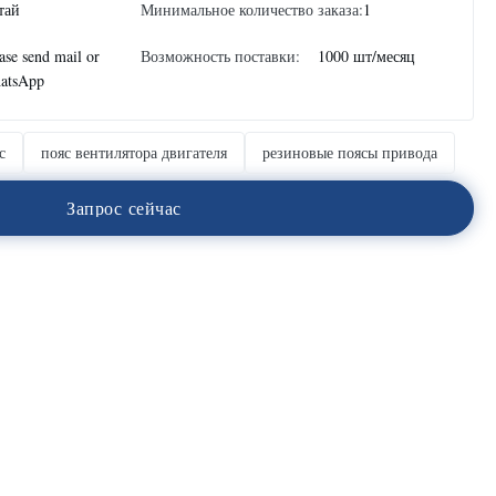
тай
Минимальное количество заказа:
1
ase send mail or
Возможность поставки:
1000 шт/месяц
atsApp
с
пояс вентилятора двигателя
резиновые поясы привода
З
а
п
р
о
с
с
е
й
ч
а
с