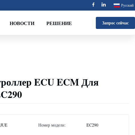
Русский
НОВОСТИ
РЕШЕНИЕ
Запрос сейчас
нтроллер ECU ECM Для
EC290
AJUE
Номер модели:
EC290