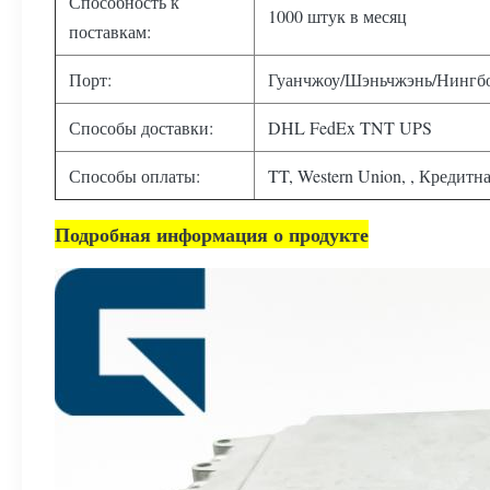
Способность к
1000 штук в месяц
поставкам:
Порт:
Гуанчжоу/Шэньчжэнь/Нингб
Способы доставки:
DHL FedEx TNT UPS
Способы оплаты:
TT, Western Union, , Кредитна
Подробная информация о продукте