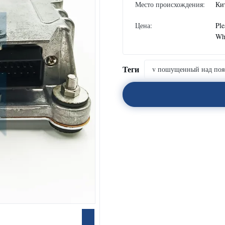
Место происхождения:
Ки
Цена:
Ple
Wh
Теги
v пошущенный над поя