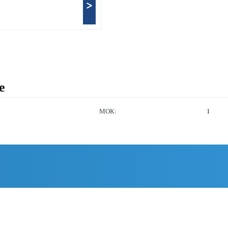
>
е
МОК:
1