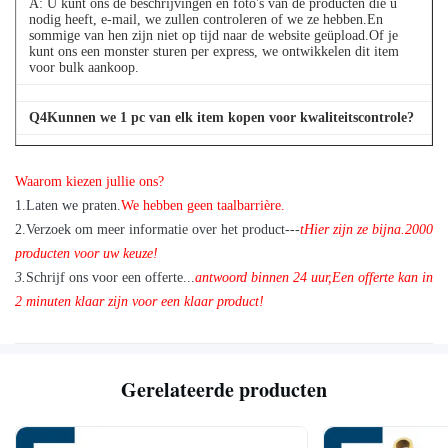
A: U kunt ons de beschrijvingen en foto's van de producten die u
nodig heeft, e-mail, we zullen controleren of we ze hebben.En
sommige van hen zijn niet op tijd naar de website geüpload.Of je
kunt ons een monster sturen per express, we ontwikkelen dit item
voor bulk aankoop.
Q
4
Kunnen we 1 pc van elk item kopen voor kwaliteitscontrole?
A: Ja, we zijn blij om 1pc te sturen voor kwaliteitscontrole als we
het item dat u nodig heeft in voorraad hebben
Waarom kiezen jullie ons?
1
.
Laten we praten.
We hebben geen taalbarrière.
2.
Verzoek om meer informatie over het product---
t
Hier zijn ze bijna.
2
000
producten voor uw keuze!
3.
Schrijf ons voor een offerte...
antwoord binnen 24 uur
,
Een offerte kan in
2 minuten klaar zijn voor een klaar product!
Gerelateerde producten