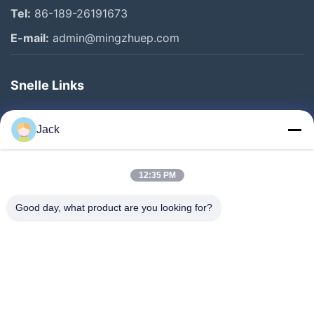
Tel:
86-189-26191673
E-mail:
admin@mingzhuep.com
Snelle Links
Thuis
Jack
Producten
Over Ons
12:35 PM
Fabriekstocht
Good day, what product are you looking for?
Kwaliteitscontrole
Neem Contact Met Ons Op
Vraag Een Offerte
Nieuws