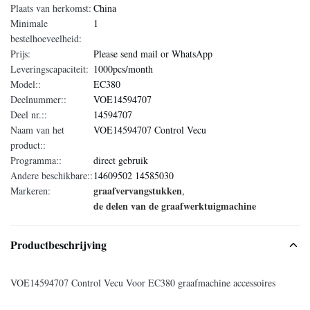
Plaats van herkomst:
China
Minimale
1
bestelhoeveelheid:
Prijs:
Please send mail or WhatsApp
Leveringscapaciteit:
1000pcs/month
Model::
EC380
Deelnummer::
VOE14594707
Deel nr.::
14594707
Naam van het
VOE14594707 Control Vecu
product::
Programma::
direct gebruik
Andere beschikbare::
14609502 14585030
graafvervangstukken
Markeren:
,
de delen van de graafwerktuigmachine
Productbeschrijving
VOE14594707 Control Vecu Voor EC380 graafmachine accessoires