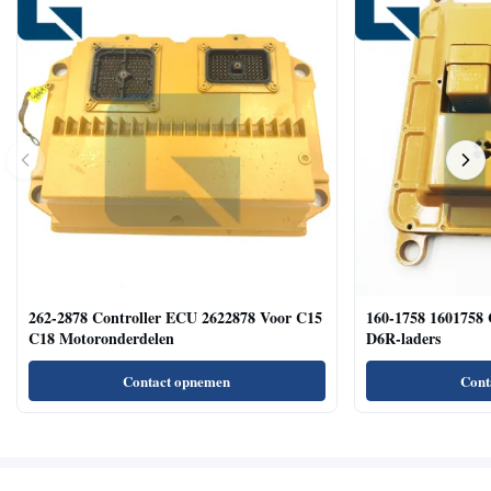
262-2878 Controller ECU 2622878 Voor C15
160-1758 1601758 
C18 Motoronderdelen
D6R-laders
Contact opnemen
Cont