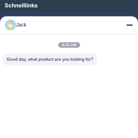
Schnelllinks
Zu Hause
Jack
Produkte
Über Uns
6:32 AM
Werksbesichtigung
Good day, what product are you looking for?
Qualitätskontrolle
Kontakt Mit Uns
Bitte Um Ein Angebot
Neuigkeiten
Folgen Sie Uns.