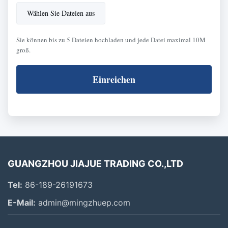
Wählen Sie Dateien aus
Sie können bis zu 5 Dateien hochladen und jede Datei maximal 10M
groß.
Einreichen
GUANGZHOU JIAJUE TRADING CO.,LTD
Tel:
86-189-26191673
E-Mail:
admin@mingzhuep.com