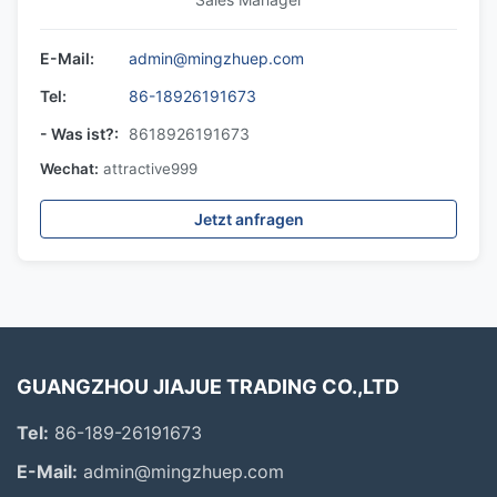
E-Mail:
admin@mingzhuep.com
Tel:
86-18926191673
- Was ist?:
8618926191673
Wechat:
attractive999
Jetzt anfragen
GUANGZHOU JIAJUE TRADING CO.,LTD
Tel:
86-189-26191673
E-Mail:
admin@mingzhuep.com