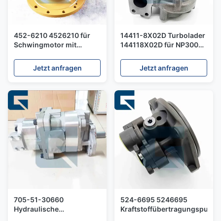
452-6210 4526210 für
14411-8X02D Turbolader
Schwingmotor mit
144118X02D für NP300
Getriebe
Motorteil-Baumaschinen
Jetzt anfragen
Jetzt anfragen
705-51-30660
524-6695 5246695
Hydraulische
Kraftstoffübertragungspump
Getriebepumpe