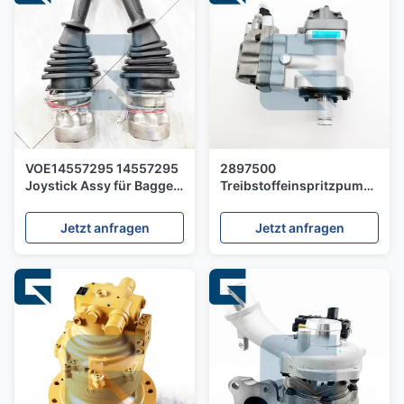
VOE14557295 14557295
2897500
Joystick Assy für Bagger
Treibstoffeinspritzpumpe
EC350EL - Neuer
Dieselpumpe für QSC8.3
hydraulischer Joystick
QSL9-Motor
Jetzt anfragen
Jetzt anfragen