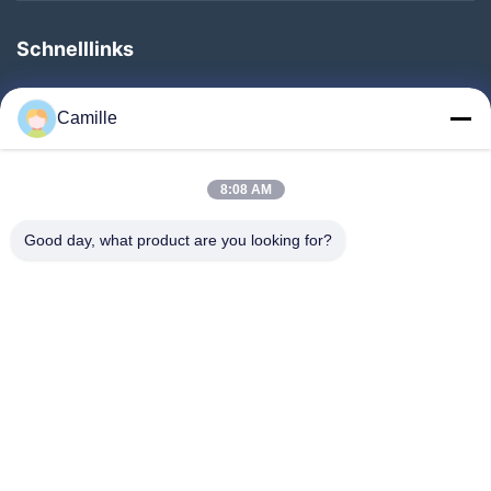
Schnelllinks
Zu Hause
Camille
Produkte
Über Uns
8:08 AM
Werksbesichtigung
Good day, what product are you looking for?
Qualitätskontrolle
Kontakt Mit Uns
Bitte Um Ein Angebot
Neuigkeiten
Folgen Sie Uns.