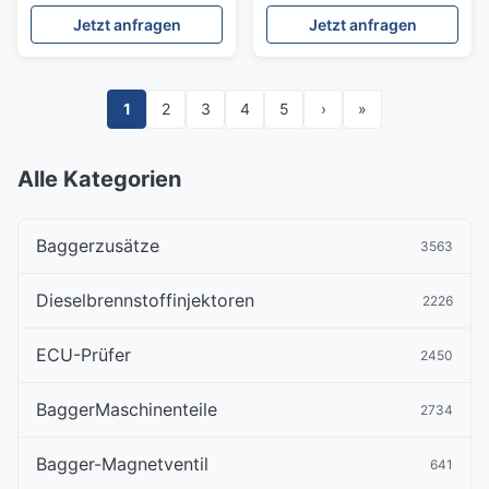
7055130660 für
Jetzt anfragen
Jetzt anfragen
Bulldozer D85MS-15
D85EX-15 D85PX-15E0
Hergestellt in
ChinaHergestellt in China
1
2
3
4
5
›
»
Alle Kategorien
Baggerzusätze
3563
Dieselbrennstoffinjektoren
2226
ECU-Prüfer
2450
BaggerMaschinenteile
2734
Bagger-Magnetventil
641