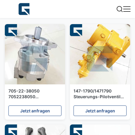
705-22-38050
147-1790/1471790
7052238050
Steuerungs-Pilotventil
Hydraulische
für 950G Radlader
Getriebepumpe für den
Jetzt anfragen
Jetzt anfragen
Bulldozer D85EX-15E0