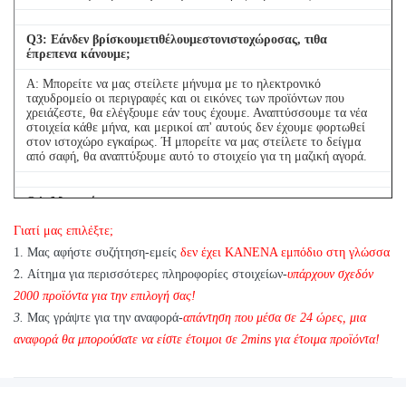
Q
3
: Εάνδεν βρίσκουμετιθέλουμεστονιστοχώροσας, τιθα
έπρεπενα κάνουμε;
Α: Μπορείτε να μας στείλετε μήνυμα με το ηλεκτρονικό
ταχυδρομείο οι περιγραφές και οι εικόνες των προϊόντων που
χρειάζεστε, θα ελέγξουμε εάν τους έχουμε. Αναπτύσσουμε τα νέα
στοιχεία κάθε μήνα, και μερικοί απ' αυτούς δεν έχουμε φορτωθεί
στον ιστοχώρο εγκαίρως. Ή μπορείτε να μας στείλετε το δείγμα
από σαφή, θα αναπτύξουμε αυτό το στοιχείο για τη μαζική αγορά.
Q
4
: Μπορούμενα
αγοράσουμε1PCκάθεστοιχείουγιατηνποιοτικήδοκιμή;
Γιατί μας επιλέξτε;
Α: Ναι, είμαστε ευτυχείς να στείλουμε 1pc για την ποιότητα που
1. Μας αφήστε συζήτηση-εμείς
δεν έχει ΚΑΝΕΝΑ εμπόδιο στη γλώσσα
εξετάζει εάν έχουμε το στοιχείο που χρειάζεστε στο απόθεμα
2.
Αίτημα για περισσότερες πληροφορίες στοιχείων-
υπάρχουν σχεδόν
2000 προϊόντα για την επιλογή σας!
3.
Μας γράψτε για την αναφορά-
απάντηση που μέσα σε 24 ώρες, μια
αναφορά θα μπορούσατε να είστε έτοιμοι σε 2mins για έτοιμα προϊόντα!