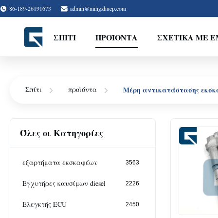
86-189-26191673
admin@mingzhuep.com
ΣΠΊΤΙ
ΠΡΟΪΌΝΤΑ
ΣΧΕΤΙΚΆ ΜΕ 
Μέρη αντικατάστασης εκσ
Σπίτι
προϊόντα
Όλες οι Κατηγορίες
εξαρτήματα εκσκαφέων
3563
Εγχυτήρες καυσίμων diesel
2226
Ελεγκτής ECU
2450