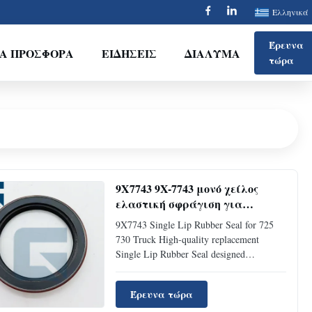
Ελληνικά
Έρευνα
ΙΑ ΠΡΟΣΦΟΡΆ
ΕΙΔΉΣΕΙΣ
ΔΙΆΛΥΜΑ
τώρα
9X7743 9X-7743 μονό χείλος
ελαστική σφράγιση για
φορτηγό 725 730
9X7743 Single Lip Rubber Seal for 725
730 Truck High-quality replacement
Single Lip Rubber Seal designed
specifically for 725 730 trucks, ensuring
optimal performance and reliability.
Έρευνα τώρα
Product Specifications Product Name