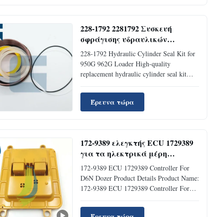
Single Lip Rubber Seal Place of Origin
Guangzhou, China Brand Name Jaijue Part
...
228-1792 2281792 Συσκευή
σφράγισης υδραυλικών
κυλίνδρων για φορτιστή 950G
228-1792 Hydraulic Cylinder Seal Kit for
962G
950G 962G Loader High-quality
replacement hydraulic cylinder seal kit
designed specifically for 950G and 962G
loaders, ensuring optimal performance and
Έρευνα τώρα
reliability in demanding industrial
applications. Product Specifications
Product Name Hydraulic Cylinder ...
172-9389 ελεγκτής ECU 1729389
για τα ηλεκτρικά μέρη
εκσκαφέων D6N D6H D6M
172-9389 ECU 1729389 Controller For
D6N Dozer Product Details Product Name:
172-9389 ECU 1729389 Controller For
D6N Dozer Place of Origin: GUNZGHOU
Brand Name: Jiajue Model Number: D6N
Έρευνα τώρα