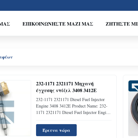
ΕΜΆΣ
ΕΠΙΚΟΙΝΩΝΉΣΤΕ ΜΑΖΊ ΜΑΣ
ΖΗΤΉΣΤΕ Μ
καφέων
232-1171 2321171 Μηχανή
έγχυσης ντίζελ 3408 3412E
232-1171 2321171 Diesel Fuel Injector
Engine 3408 3412E Product Name: 232-
1171 2321171 Diesel Fuel Injector Engine
3408 3412E Place of Origin:
GUNZGHOU Brand Name: JIA JUE
Έρευνα τώρα
Model Number: 3408 3412E Part Number: