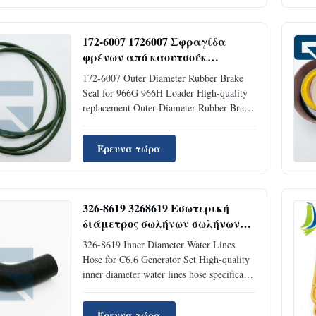
232-1171 Type: EXCAVATOR MOQ 1
Piece Condition: Brand New Availability:
Rick Stock Supply ...
172-6007 1726007 Σφραγίδα
φρένων από καουτσούκ
εξωτερικής διαμέτρου για
172-6007 Outer Diameter Rubber Brake
φορτιστή 966G 966H
Seal for 966G 966H Loader High-quality
replacement Outer Diameter Rubber Brake
Seal designed specifically for 966G 966H
loaders, ensuring optimal performance and
Έρευνα τώρα
reliability. Product Specifications Product
Name Outer Diameter Rubber Brake Seal
Place of Origin ...
326-8619 3268619 Εσωτερική
διάμετρος σωλήνων σωλήνων
νερού για C6.6 Σετ γεννήτριας
326-8619 Inner Diameter Water Lines
Hose for C6.6 Generator Set High-quality
inner diameter water lines hose specifically
designed for C6.6 generator sets, ensuring
optimal cooling system performance and
Έρευνα τώρα