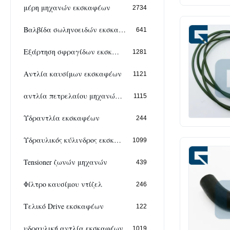
μέρη μηχανών εκσκαφέων
2734
Βαλβίδα σωληνοειδών εκσκαφέων
641
Εξάρτηση σφραγίδων εκσκαφέων
1281
Αντλία καυσίμων εκσκαφέων
1121
αντλία πετρελαίου μηχανών diesel
1115
Υδραντλία εκσκαφέων
244
Υδραυλικός κύλινδρος εκσκαφέων
1099
Tensioner ζωνών μηχανών
439
Φίλτρο καυσίμου ντίζελ
246
Τελικό Drive εκσκαφέων
122
υδραυλική αντλία εκσκαφέων
1019