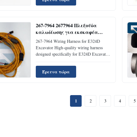
reliability. Product Specifications Product
Name Inner Diameter Water Lines Hose
Place of Origin ...
267-7964 2677964 Πλεξούδα
καλωδίωσης για εκσκαφέα
E324D
267-7964 Wiring Harness for E324D
Excavator High-quality wiring harness
designed specifically for E324D Excavator
applications, ensuring reliable electrical
connectivity and optimal performance.
Έρευνα τώρα
Product Specifications Product Name
Wiring Harness Place of Origin
Guangzhou Brand Name Jaijue Model ...
1
2
3
4
5