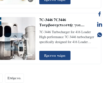
Part Number: 172-9389 Type: Excavator
Accessories MOQ 1 Piece Condition: Used
Availability: Rick Stock Supply ...
7C-3446 7C3446
Τουρβοσυμπιεστής για
φορτιστή 416
7C-3446 Turbocharger for 416 Loader
High-performance 7C-3446 turbocharger
specifically designed for 416 Loader
applications, manufactured by Guangzhou
Jiajue Machinery Parts. Product
Έρευνα τώρα
Specifications Product Name Turbocharger
Place of Origin Guangzhou Brand Name
Jiajue Model Number 416 Part Number
7C...
Επόμενο.