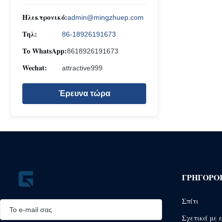
Ηλεκτρονικό:
admin@mingzhuep.com
Τηλ:
86-18926191673
Το WhatsApp:
8618926191673
Wechat:
attractive999
Έρευνα τώρα
ΓΡΉΓΟΡΟ
Σπίτι
Σχετικά με 