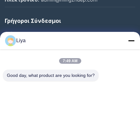
Γρήγοροι Σύνδεσμοι
Σπίτι
Liya
Προϊόντα
Σχετικά Με Εμάς
7:49 AM
Επισκεψή Εργοστασίου
Good day, what product are you looking for?
Έλεγχος Ποιότητας
Επικοινωνήστε Μαζί Μας
Ζητήστε Μια Προσφορά
Ειδήσεις
Ακολουθήστε Μας.