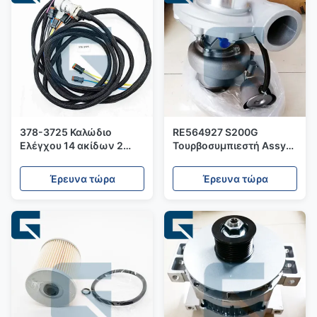
378-3725 Καλώδιο
RE564927 S200G
Ελέγχου 14 ακίδων 2
Τουρβοσυμπιεστή Assy
λειτουργιών Συνδετήρας
Fit για κινητήρα
- Κατασκευασμένο στην
6090HFL75
Έρευνα τώρα
Έρευνα τώρα
Κίνα