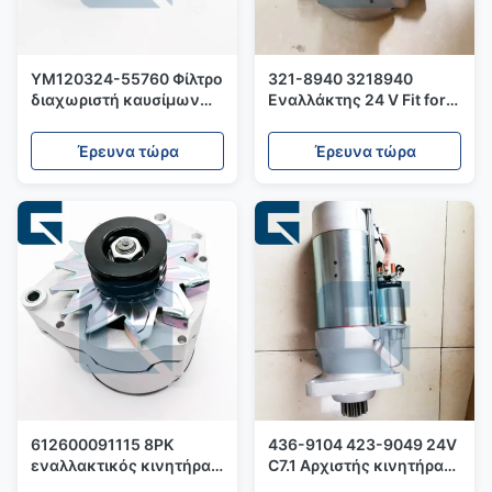
YM120324-55760 Φίλτρο
321-8940 3218940
διαχωριστή καυσίμων
Εναλλάκτης 24 V Fit for
και νερού για
D6N Loader
μηχανήματα κατασκευής
Έρευνα τώρα
Έρευνα τώρα
για μίνι εξορυκτήρα
PC95R-2
612600091115 8PK
436-9104 423-9049 24V
εναλλακτικός κινητήρας
C7.1 Αρχιστής κινητήρα
κατάλληλος για φορτηγό
Συμφωνητικός με τον