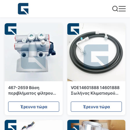
467-2659 Βάση
VOE14601888 14601888
περιβλήματος φίλτρου
Σωλήνας Κλιματισμού
για τροχοφόρο φορτωτή
για Εκσκαφέα EC210B
120K
Έρευνα τώρα
Έρευνα τώρα