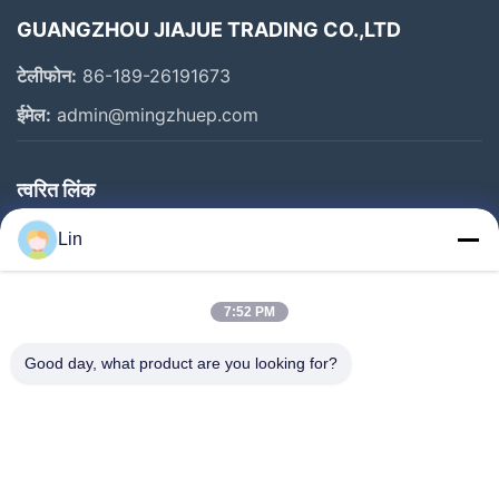
GUANGZHOU JIAJUE TRADING CO.,LTD
टेलीफोन:
86-189-26191673
ईमेल:
admin@mingzhuep.com
त्वरित लिंक
घर
Lin
उत्पाद
हमारे बारे में
7:52 PM
कारखाने का दौरा
Good day, what product are you looking for?
गुणवत्ता नियंत्रण
हमसे संपर्क करें
बोली मांगें