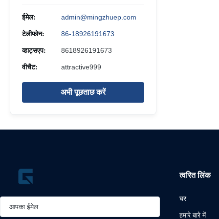
ईमेल:
admin@mingzhuep.com
टेलीफोन:
86-18926191673
व्हाट्सएप:
8618926191673
वीचैट:
attractive999
अभी पूछताछ करें
त्वरित लिंक
घर
हमारे बारे में