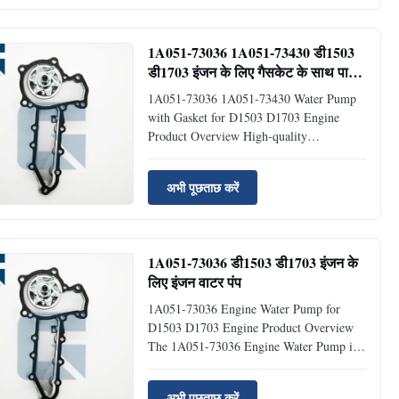
Water Pump Part Number 3285323 Brand
Name JIAJUE Model R305LC7 Condition
New ...
1A051-73036 1A051-73430 डी1503
डी1703 इंजन के लिए गैसकेट के साथ पानी
पंप
1A051-73036 1A051-73430 Water Pump
with Gasket for D1503 D1703 Engine
Product Overview High-quality
replacement water pump with gasket
designed specifically for D1503 and D1703
अभी पूछताछ करें
engines. This precision-engineered
component ensures reliable cooling system
performance for industrial applications. ...
1A051-73036 डी1503 डी1703 इंजन के
लिए इंजन वाटर पंप
1A051-73036 Engine Water Pump for
D1503 D1703 Engine Product Overview
The 1A051-73036 Engine Water Pump is a
high-quality replacement component
specifically designed for D1503 and D1703
अभी पूछताछ करें