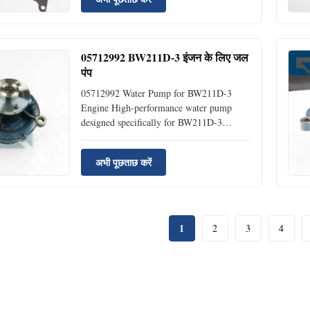
OriginGuangzhou, China Brand
NameJIAJUE Minimum Order Quantity1
Piece ConditionNew AvailabilityRich
Stock Approximate Weight10KG ...
05712992 BW211D-3 इंजन के लिए जल
पंप
05712992 Water Pump for BW211D-3
Engine High-performance water pump
designed specifically for BW211D-3
engines, ensuring optimal cooling system
operation and engine protection. Product
अभी पूछताछ करें
Specifications Product Name Water Pump
Part Number 05712992 Brand Name
JIAJUE Model BW211D-3 Condition New
...
1
2
3
4