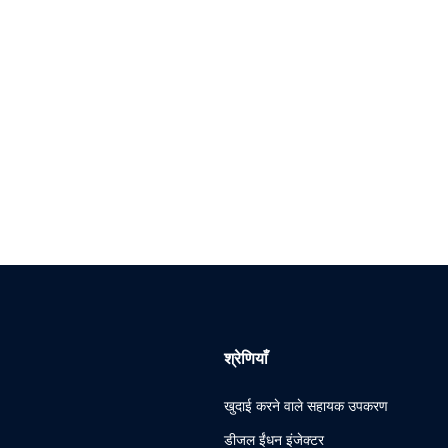
श्रेणियाँ
खुदाई करने वाले सहायक उपकरण
डीजल ईंधन इंजेक्टर