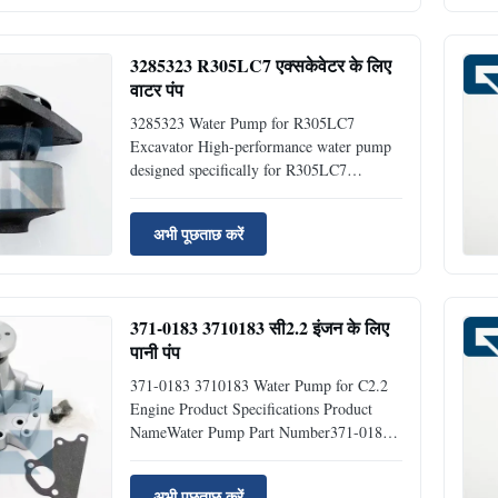
Water Pump Engine Model 420F Type
Excavator Parts Place of Origin ...
3285323 R305LC7 एक्सकेवेटर के लिए
वाटर पंप
3285323 Water Pump for R305LC7
Excavator High-performance water pump
designed specifically for R305LC7
excavators, ensuring optimal cooling
system operation and engine protection.
अभी पूछताछ करें
Product Specifications Product NameWater
Pump Part Number3285323 Brand
NameJIAJUE ModelR305LC7
ConditionNew Availability...
371-0183 3710183 सी2.2 इंजन के लिए
पानी पंप
371-0183 3710183 Water Pump for C2.2
Engine Product Specifications Product
NameWater Pump Part Number371-0183
Compatible ModelC2.2 Product
TypeExcavator Parts Place of
अभी पूछताछ करें