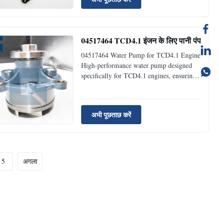
engines, ensuring optimal cooling system
performance and engine reliability.
Technical Specifications Product ...
04517464 TCD4.1 इंजन के लिए पानी पंप
04517464 Water Pump for TCD4.1 Engine
High-performance water pump designed
specifically for TCD4.1 engines, ensuring
optimal cooling system operation and
engine protection. Product Specifications
Product Name Water Pump Part Number
अभी पूछताछ करें
04517464 Brand Name JIAJUE Model
TCD4.1 Condition New Availability ...
5
अगला