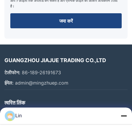
आप 5 फ़ाइलों तक अपलोड कर सकते हैं और प्रत्येक फ़ाइल का आकार अधिकतम 10M
है।
जमा करें
GUANGZHOU JIAJUE TRADING CO.,LTD
टेलीफोन:
86-189-26191673
ईमेल:
admin@mingzhuep.com
त्वरित लिंक
घर
Lin
उत्पाद