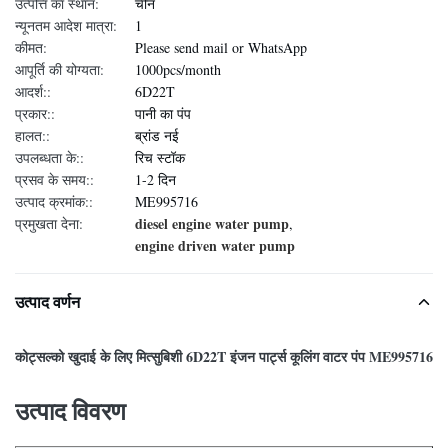
उत्पत्ति का स्थान:
चीन
न्यूनतम आदेश मात्रा:
1
कीमत:
Please send mail or WhatsApp
आपूर्ति की योग्यता:
1000pcs/month
आदर्श::
6D22T
प्रकार::
पानी का पंप
हालत::
ब्रांड नई
उपलब्धता के::
रिच स्टॉक
प्रसव के समय::
1-2 दिन
उत्पाद क्रमांक::
ME995716
diesel engine water pump
प्रमुखता देना:
,
engine driven water pump
उत्पाद वर्णन
कोट्सल्को खुदाई के लिए मित्सुबिशी 6D22T इंजन पार्ट्स कूलिंग वाटर पंप ME995716
उत्पाद विवरण