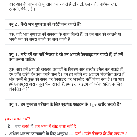
एक: आप के माध्यम से भुगतान कर सकते हैं टी / टी, एल / सी, पश्चिम संघ,
एस्क्रो, पेपैल, ई।
क्यू
2
: कैसे आप गुणवत्ता की गारंटी कर सकते हैं?
एक: यदि आप गुणवत्ता की समस्या के साथ मिलते हैं, तो हम माल को बदलने या
अपने धन को वापस करने का वादा करते हैं।
क्यू
3
: यदि हमें वह नहीं मिलता है जो हम आपकी वेबसाइट पर चाहते हैं, तो हमें
क्या करना चाहिए?
एक: आप हमें आप की जरूरत उत्पादों के विवरण और तस्वीरें ईमेल कर सकते हैं,
हम जाँच करेंगे कि क्या हमारे पास है।
हम हर महीने नए आइटम विकसित करते हैं,
और उनमें से कुछ को समय पर वेबसाइट पर अपलोड नहीं किया गया है।
या आप
हमें एक्सप्रेस द्वारा नमूना भेज सकते हैं, हम इस आइटम को थोक खरीद के लिए
विकसित करेंगे।
क्यू
4
: हम गुणवत्ता परीक्षण के लिए प्रत्येक आइटम के 1 pc खरीद सकते हैं?
एक: हाँ, हम गुणवत्ता परीक्षण के लिए 1 pc भेजने के लिए खुश हैं अगर हम आइटम
हमारा चयन क्यों?
आप स्टॉक में की जरूरत है
1 है
।
बात
करते
हैं-
हम भाषा में कोई बाधा नहीं है
2.
अधिक आइटम जानकारी के लिए अनुरोध ---
यहां
आपके विकल्प के लिए
लगभग
2