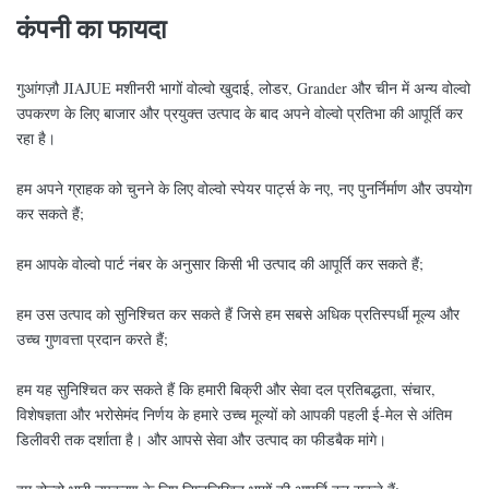
कंपनी का फायदा
14570425
14570425
BUSHING_
14880987
14880987
BUSHING_STEEL
गुआंगज़ौ JIAJUE मशीनरी भागों वोल्वो खुदाई, लोडर, Grander और चीन में अन्य वोल्वो
उपकरण के लिए बाजार और प्रयुक्त उत्पाद के बाद अपने वोल्वो प्रतिभा की आपूर्ति कर
14517938
14517938
झाड़ी
रहा है।
14880985
14880985
BUSHING_STEEL
हम अपने ग्राहक को चुनने के लिए वोल्वो स्पेयर पार्ट्स के नए, नए पुनर्निर्माण और उपयोग
14560206
14560206
SEAL_DUST डबल एलआईपी
कर सकते हैं;
9,624-11,821
14517940
BUSHING_STEEL
हम आपके वोल्वो पार्ट नंबर के अनुसार किसी भी उत्पाद की आपूर्ति कर सकते हैं;
14517186
14517186
BUSHING_STEEL
हम उस उत्पाद को सुनिश्चित कर सकते हैं जिसे हम सबसे अधिक प्रतिस्पर्धी मूल्य और
उच्च गुणवत्ता प्रदान करते हैं;
हम यह सुनिश्चित कर सकते हैं कि हमारी बिक्री और सेवा दल प्रतिबद्धता, संचार,
विशेषज्ञता और भरोसेमंद निर्णय के हमारे उच्च मूल्यों को आपकी पहली ई-मेल से अंतिम
डिलीवरी तक दर्शाता है। और आपसे सेवा और उत्पाद का फीडबैक मांगे।