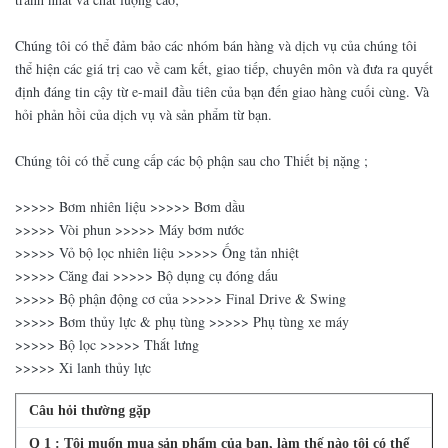
14517186
14517186
XE TẢI
Chúng tôi có thể đảm bảo các nhóm bán hàng và dịch vụ của chúng tôi
thể hiện các giá trị cao về cam kết, giao tiếp, chuyên môn và đưa ra quyết
định đáng tin cậy từ e-mail đầu tiên của bạn đến giao hàng cuối cùng. Và
hỏi phản hồi của dịch vụ và sản phẩm từ bạn.
Chúng tôi có thể cung cấp các bộ phận sau cho Thiết bị nặng ;
>>>>> Bơm nhiên liệu >>>>> Bơm dầu
>>>>> Vòi phun >>>>> Máy bơm nước
>>>>> Vỏ bộ lọc nhiên liệu >>>>> Ống tản nhiệt
>>>>> Căng đai >>>>> Bộ dụng cụ đóng dấu
>>>>> Bộ phận động cơ của >>>>> Final Drive & Swing
>>>>> Bơm thủy lực & phụ tùng >>>>> Phụ tùng xe máy
>>>>> Bộ lọc >>>>> Thắt lưng
>>>>> Xi lanh thủy lực
Câu hỏi thường gặp
Q
1
: Tôi muốn mua sản phẩm của bạn, làm thế nào tôi có thể