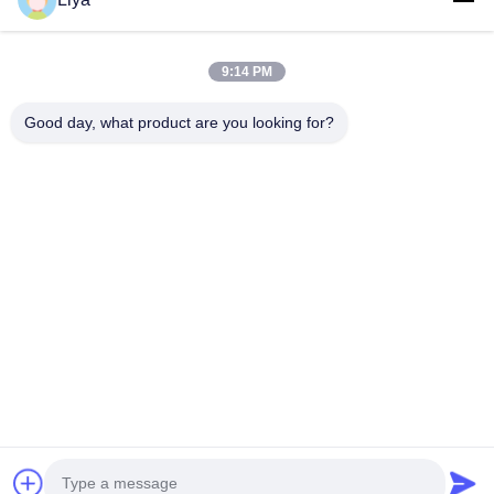
Sản Phẩm
Về Chúng Tôi
9:14 PM
Chuyến Tham Quan Nhà Máy
Good day, what product are you looking for?
Kiểm Soát Chất Lượng
Liên Hệ Với Chúng Tôi
Yêu Cầu Đặt Giá
Tin Tức
Đi Theo Chúng Tôi.
©2017- GUANGZHOU JIAJUE TRADING CO.,LTD. Tất cả các quyền được
bảo lưu.