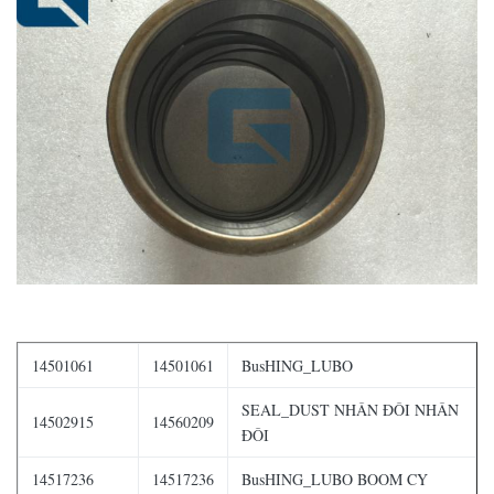
14501061
14501061
BusHING_LUBO
SEAL_DUST NHÂN ĐÔI NHÂN
14502915
14560209
ĐÔI
14517236
14517236
BusHING_LUBO BOOM CY