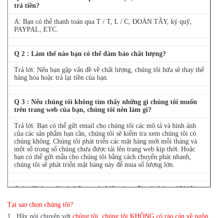
trả tiền?
A: Bạn có thể thanh toán qua T / T, L / C, ĐOÀN TÂY, ký quỹ,
PAYPAL, ETC.
Q
2
: Làm thế nào bạn có thể đảm bảo chất lượng?
Trả lời: Nếu bạn gặp vấn đề về chất lượng, chúng tôi hứa sẽ thay thế
hàng hóa hoặc trả lại tiền của bạn.
Q
3
: Nếu chúng tôi không tìm thấy những gì chúng tôi muốn
trên trang web của bạn, chúng tôi nên làm gì?
Trả lời: Bạn có thể gửi email cho chúng tôi các mô tả và hình ảnh
của các sản phẩm bạn cần, chúng tôi sẽ kiểm tra xem chúng tôi có
chúng không.
Chúng tôi phát triển các mặt hàng mới mỗi tháng và
một số trong số chúng chưa được tải lên trang web kịp thời.
Hoặc
bạn có thể gửi mẫu cho chúng tôi bằng cách chuyển phát nhanh,
chúng tôi sẽ phát triển mặt hàng này để mua số lượng lớn.
Q
4
: Chúng tôi có thể mua 1 chiếc của mỗi mặt hàng để kiểm
tra chất lượng không?
Tại sao chọn chúng tôi?
Trả lời: Có, chúng tôi rất vui khi gửi 1 cái để kiểm tra chất lượng
1
.
Hãy nói chuyện với
chúng tôi, chúng tôi KHÔNG có rào cản về ngôn