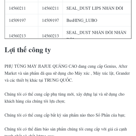
14560211
14560211
SEAL_DUST LIPS NHÂN ĐÔI
14509197
14509197
BusHING_LUBO
SEAL_DUST NHÂN ĐÔI NHÂN
14560213
14560213
ĐÔI
Lợi thế công ty
14571194
14571194
Xe buýt_
14570425
14570425
Xe buýt_
PHỤ TÙNG MÁY JIAJUE QUẢNG CÁO đang cung cấp Genius, After
Market và sản phẩm đã qua sử dụng cho Máy xúc , Máy xúc lật, Grander
14880987
14880987
XE TẢI
và các thiết bị khác tại TRUNG QUỐC.
14517938
14517938
Xe buýt
Chúng tôi có thể cung cấp phụ tùng mới, xây dựng lại và sử dụng cho
14880985
14880985
XE TẢI
khách hàng của chúng tôi lựa chọn;
SEAL_DUST NHÂN ĐÔI NHÂN
Chúng tôi có thể cung cấp bất kỳ sản phẩm nào theo Số Phần của bạn;
14560206
14560206
ĐÔI
Chúng tôi có thể đảm bảo sản phẩm chúng tôi cung cấp với giá cả cạnh
9624-11821
14517940
XE TẢI
tranh nhất và chất lượng cao;