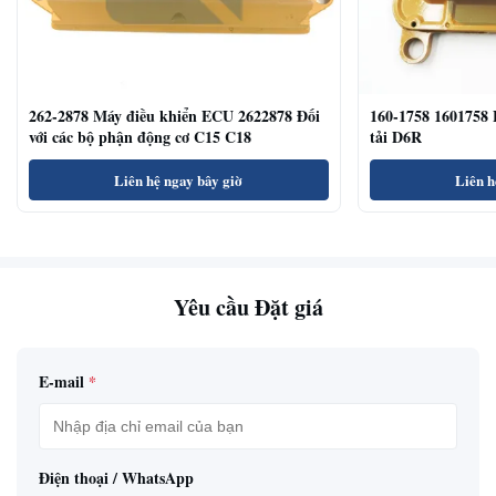
262-2878 Máy điều khiển ECU 2622878 Đối
160-1758 1601758 
với các bộ phận động cơ C15 C18
tải D6R
Liên hệ ngay bây giờ
Liên h
Yêu cầu Đặt giá
E-mail
*
Điện thoại / WhatsApp