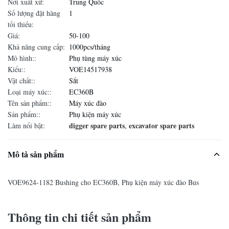
Nơi xuất xứ:
Trung Quốc
Số lượng đặt hàng
1
tối thiểu:
Giá:
50-100
Khả năng cung cấp:
1000pcs/tháng
Mô hình::
Phụ tùng máy xúc
Kiểu::
VOE14517938
Vật chất::
Sắt
Loại máy xúc::
EC360B
Tên sản phẩm::
Máy xúc đào
Sản phẩm::
Phụ kiện máy xúc
digger spare parts
excavator spare parts
Làm nổi bật:
,
Mô tả sản phẩm
VOE9624-1182 Bushing cho EC360B, Phụ kiện máy xúc đào Bus
Thông tin chi tiết sản phẩm