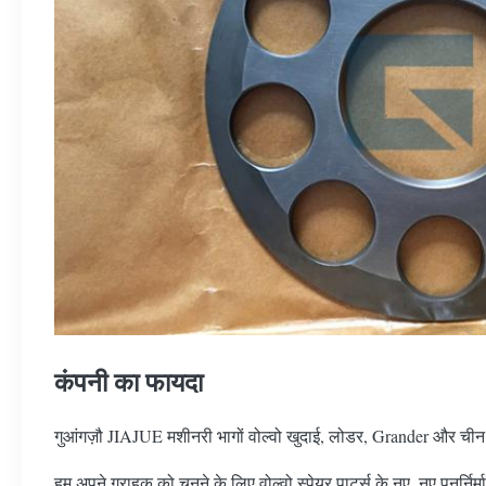
कंपनी का फायदा
गुआंगज़ौ JIAJUE मशीनरी भागों वोल्वो खुदाई, लोडर, Grander और चीन मे
हम अपने ग्राहक को चुनने के लिए वोल्वो स्पेयर पार्ट्स के नए, नए पुनर्नि