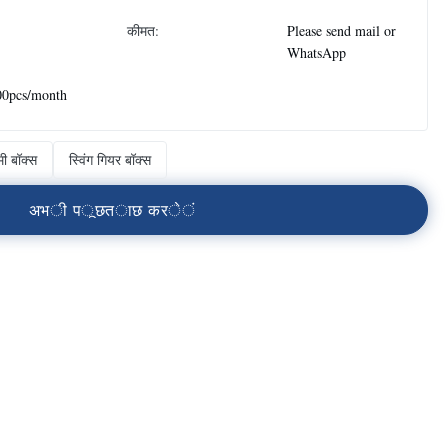
कीमत:
Please send mail or
WhatsApp
00pcs/month
ी बॉक्स
स्विंग गियर बॉक्स
अ
भ
ी
प
ू
छ
त
ा
छ
क
र
े
ं