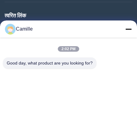
त्वरित लिंक
घर
Camille
उत्पाद
हमारे बारे में
2:02 PM
कारखाने का दौरा
Good day, what product are you looking for?
गुणवत्ता नियंत्रण
हमसे संपर्क करें
बोली मांगें
समाचार
हमारे पीछे आओ