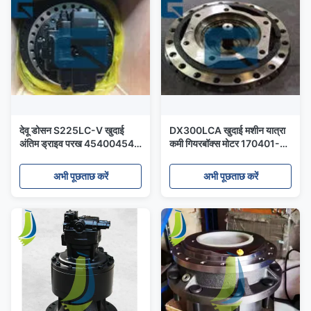
देवू डोसन S225LC-V खुदाई
DX300LCA खुदाई मशीन यात्रा
अंतिम ड्राइव परख 45400454
कमी गियरबॉक्स मोटर 170401-
454-00454
00048
अभी पूछताछ करें
अभी पूछताछ करें