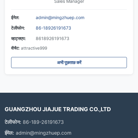
Sales Manager
ईमेल:
admin@mingzhuep.com
टेलीफोन:
86-18926191673
व्हाट्सएप:
8618926191673
वीचैट:
attractive999
अभी पूछताछ करें
GUANGZHOU JIAJUE TRADING CO.,LTD
टेलीफोन:
86-189-26191673
ईमेल:
admin@mingzhuep.com