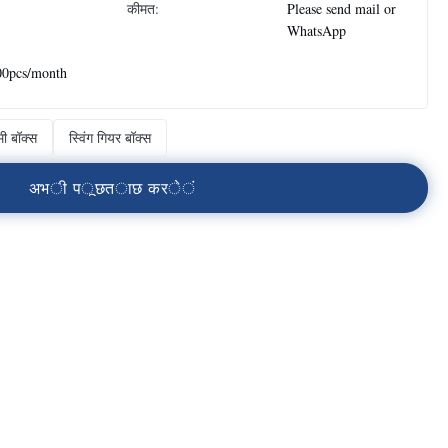
कीमत:
Please send mail or
WhatsApp
00pcs/month
ी बॉक्स
स्विंग गियर बॉक्स
अ
भ
ी
प
ू
छ
त
ा
छ
क
र
े
ं