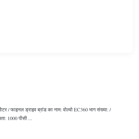
ोटर / फाइनल ड्राइव ब्रांड का नाम: वोल्वो EC360 भाग संख्या: /
यता: 1000 पीसी ...