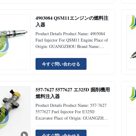
Original Availability: Rick Stock Supply
Ability: 50pcs Per Month Port:
Guangzhou...
4903084 QSM11エンジンの燃料注
入器
Product Details Product Name: 4903084
Fuel Injector For QSM11 Engine Place of
Origin: GUANGZHOU Brand Name:
Jiajue Model Number: QSM11 Part
Number: 4903084 Type: Excavator
今すぐ問い合わせる
Accessories MOQ 1 Piece Condition:
Original Availability: Rick Stock Supply
Ability: 50pcs Per Month Port:
Guangzhou/Shenzhen...
557-7627 5577627 エ325D 掘削機用
燃料注入器
Product Details Product Name: 557-7627
5577627 Fuel Injector For E325D
Excavator Place of Origin: GUANGZHOU
Brand Name: Jiajue Model Number:
E325D Part Number: 557-7627 Type:
今すぐ問い合わせる