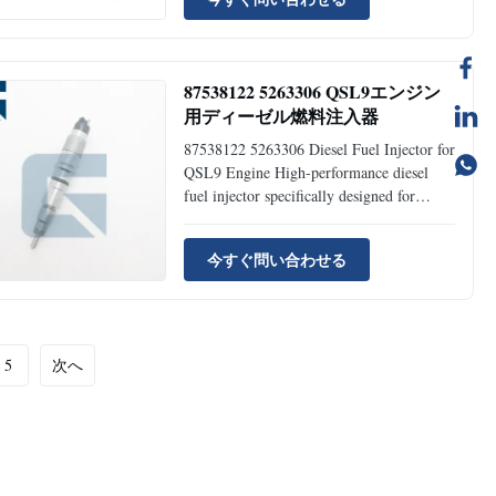
Type: Excavator Spare Parts MOQ 1 Piece
Condition: Brand New Availability: Rick
Stock Supply Ability: 1000pcs Per Month
...
87538122 5263306 QSL9エンジン
用ディーゼル燃料注入器
87538122 5263306 Diesel Fuel Injector for
QSL9 Engine High-performance diesel
fuel injector specifically designed for
QSL9 engines, ensuring optimal fuel
delivery and engine performance. Product
今すぐ問い合わせる
Specifications Product Name Fuel Injector
Part Number 87538122 Brand Name
JIAJUE Model QSL9 Engine ...
5
次へ