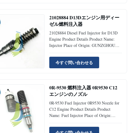
Original Availability: Rick Stock Supply
Ability: 50pcs Per Month Port:
Guangzhou...
21028884 D13Dエンジン用ディー
ゼル燃料注入器
21028884 Diesel Fuel Injector for D13D
Engine Product Details Product Name:
Injector Place of Origin: GUNZGHOU
Brand Name: Jiajue Model Number: D13D
Part Number: 21028884 Type: Excavator
今すぐ問い合わせる
Spare Parts MOQ 1 Piece Condition:
Brand New Availability: Rick Stock
Supply Ability: 1000pcs Per Month Port:
...
0R-9530 燃料注入器 0R9530 C12
エンジンのノズル
0R-9530 Fuel Injector 0R9530 Nozzle for
C12 Engine Product Details Product
Name: Fuel Injector Place of Origin:
Guangzhou Brand Name: JIAJUE Model
Number: C12 Part Number: 0R-9530
今すぐ問い合わせる