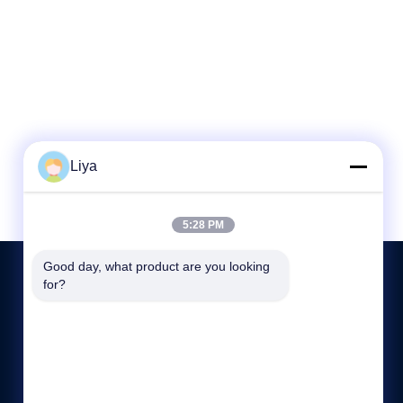
Liya
5:28 PM
Good day, what product are you looking 
for?
連絡 ください
86-189-26191673
9:00-19:00