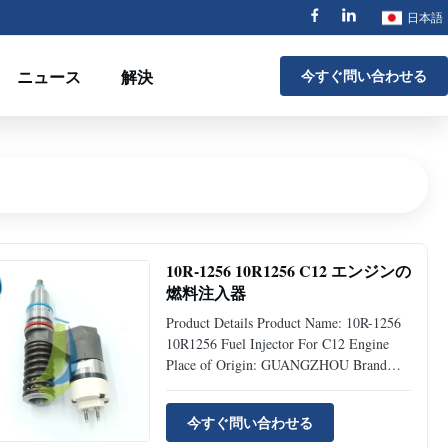
日本語
ニュース
解決
今すぐ問い合わせる
10R-1256 10R1256 C12 エンジンの
燃料注入器
Product Details Product Name: 10R-1256
10R1256 Fuel Injector For C12 Engine
Place of Origin: GUANGZHOU Brand
Name: Jiajue Model Number: C12 Part
Number: 10R-1256 Type: Excavator
今すぐ問い合わせる
Accessories MOQ 1 Piece Condition: