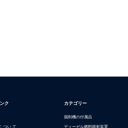
ンク
カテゴリー
掘削機の付属品
 つい て
ディーゼル燃料噴射装置