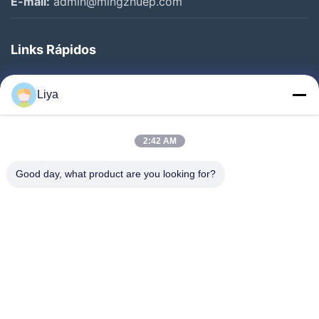
E-mail:
admin@mingzhuep.com
Links Rápidos
Para Casa
Liya
Produtos
Sobre Nós
2:42 AM
Visita À Fábrica
Good day, what product are you looking for?
Controle De Qualidade
Contacte-Nos
Solicite Um Orçamento
Notícias
Segue-Nos.