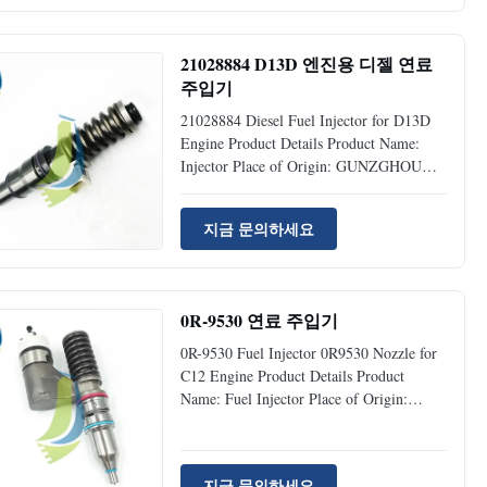
Original Availability: Rick Stock Supply
Ability: 50pcs Per Month Port:
Guangzhou...
21028884 D13D 엔진용 디젤 연료
주입기
21028884 Diesel Fuel Injector for D13D
Engine Product Details Product Name:
Injector Place of Origin: GUNZGHOU
Brand Name: Jiajue Model Number: D13D
Part Number: 21028884 Type: Excavator
지금 문의하세요
Spare Parts MOQ 1 Piece Condition:
Brand New Availability: Rick Stock
Supply Ability: 1000pcs Per Month Port:
...
0R-9530 연료 주입기
0R-9530 Fuel Injector 0R9530 Nozzle for
C12 Engine Product Details Product
Name: Fuel Injector Place of Origin:
Guangzhou Brand Name: JIAJUE Model
Number: C12 Part Number: 0R-9530
Type: Excavator Spare Parts MOQ 1 Piece
지금 문의하세요