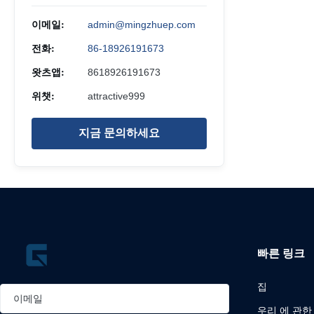
이메일:
admin@mingzhuep.com
전화:
86-18926191673
왓츠앱:
8618926191673
위챗:
attractive999
지금 문의하세요
빠른 링크
집
우리 에 관한