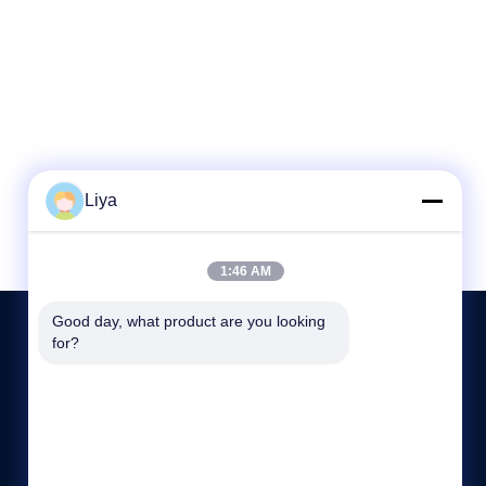
Liya
1:46 AM
Good day, what product are you looking 
for?
저희와 연락
86-189-26191673
9:00-19:00