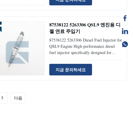
Condition: Brand New Availability: Rick
Stock Supply Ability: 1000pcs Per Month
...
87538122 5263306 QSL9 엔진용 디
젤 연료 주입기
87538122 5263306 Diesel Fuel Injector for
QSL9 Engine High-performance diesel
fuel injector specifically designed for
QSL9 engines, ensuring optimal fuel
delivery and engine performance. Product
지금 문의하세요
Specifications Product Name Fuel Injector
Part Number 87538122 Brand Name
JIAJUE Model QSL9 Engine ...
5
다음