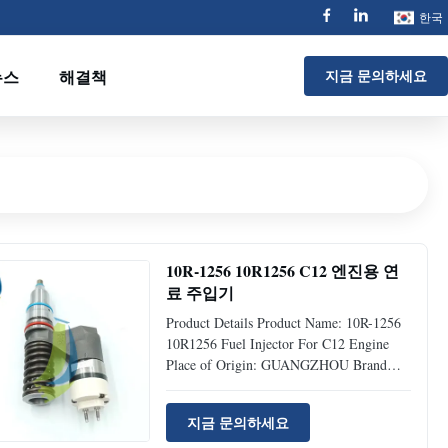
한국
뉴스
해결책
지금 문의하세요
10R-1256 10R1256 C12 엔진용 연
료 주입기
Product Details Product Name: 10R-1256
10R1256 Fuel Injector For C12 Engine
Place of Origin: GUANGZHOU Brand
Name: Jiajue Model Number: C12 Part
Number: 10R-1256 Type: Excavator
지금 문의하세요
Accessories MOQ 1 Piece Condition: