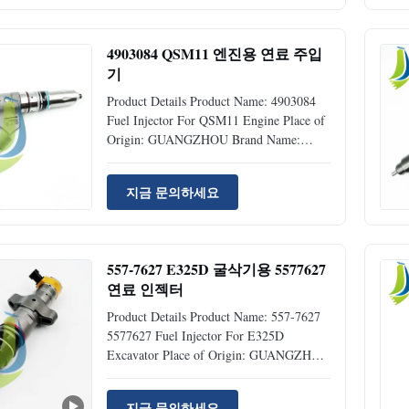
Original Availability: Rick Stock Supply
Ability: 50pcs Per Month Port:
Guangzhou...
4903084 QSM11 엔진용 연료 주입
기
Product Details Product Name: 4903084
Fuel Injector For QSM11 Engine Place of
Origin: GUANGZHOU Brand Name:
Jiajue Model Number: QSM11 Part
Number: 4903084 Type: Excavator
지금 문의하세요
Accessories MOQ 1 Piece Condition:
Original Availability: Rick Stock Supply
Ability: 50pcs Per Month Port:
Guangzhou/Shenzhen...
557-7627 E325D 굴삭기용 5577627
연료 인젝터
Product Details Product Name: 557-7627
5577627 Fuel Injector For E325D
Excavator Place of Origin: GUANGZHOU
Brand Name: Jiajue Model Number:
E325D Part Number: 557-7627 Type:
지금 문의하세요