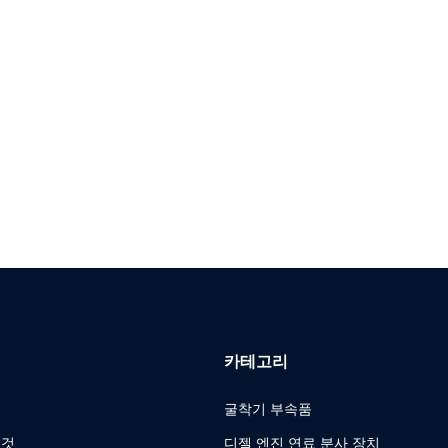
카테고리
굴착기 부속품
 것
디젤 엔진 연료 분사 장치