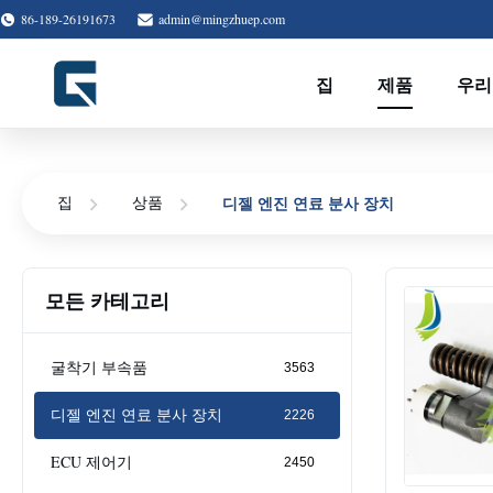
86-189-26191673
admin@mingzhuep.com
집
제품
우리
디젤 엔진 연료 분사 장치
집
상품
모든 카테고리
굴착기 부속품
3563
디젤 엔진 연료 분사 장치
2226
ECU 제어기
2450