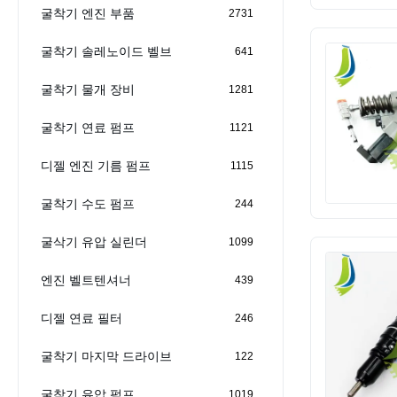
굴착기 엔진 부품
2731
굴착기 솔레노이드 벨브
641
굴착기 물개 장비
1281
굴착기 연료 펌프
1121
디젤 엔진 기름 펌프
1115
굴착기 수도 펌프
244
굴삭기 유압 실린더
1099
엔진 벨트텐셔너
439
디젤 연료 필터
246
굴착기 마지막 드라이브
122
굴착기 유압 펌프
1019