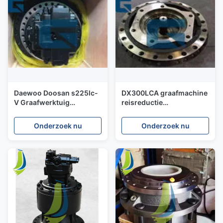
Daewoo Doosan s225lc-
DX300LCA graafmachine
V Graafwerktuig
reisreductie
Definitieve Aandrijving
versnellingsbakmotor
Assy 45400454 454-
170401-00048
Onderzoek nu
Onderzoek nu
00454