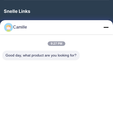
Snelle Links
Thuis
Camille
Producten
Over Ons
9:27 PM
Fabriekstocht
Good day, what product are you looking for?
Kwaliteitscontrole
Neem Contact Met Ons Op
Vraag Een Offerte
Nieuws
Volg Ons.