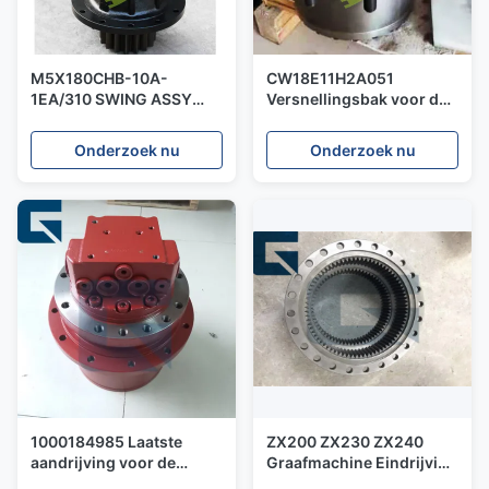
M5X180CHB-10A-
CW18E11H2A051
1EA/310 SWING ASSY
Versnellingsbak voor de
VOOR SH350-5
XS123 rol
ARGAVATOR
Onderzoek nu
Onderzoek nu
1000184985 Laatste
ZX200 ZX230 ZX240
aandrijving voor de
Graafmachine Eindrijving
graafmachine 3402
Ringversnelling 1027158