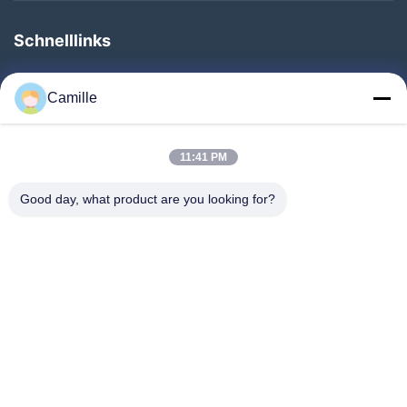
Schnelllinks
Zu Hause
Camille
Produkte
Über Uns
11:41 PM
Werksbesichtigung
Good day, what product are you looking for?
Qualitätskontrolle
Kontakt Mit Uns
Bitte Um Ein Angebot
Neuigkeiten
Folgen Sie Uns.