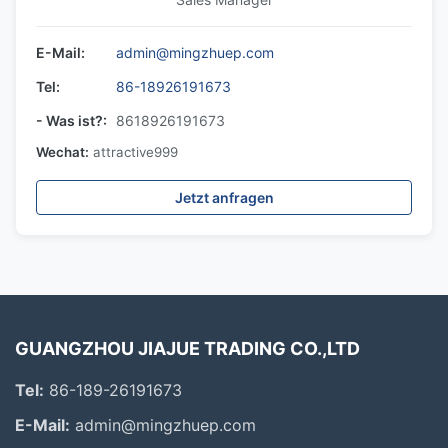
E-Mail:
admin@mingzhuep.com
Tel:
86-18926191673
- Was ist?:
8618926191673
Wechat:
attractive999
Jetzt anfragen
GUANGZHOU JIAJUE TRADING CO.,LTD
Tel:
86-189-26191673
E-Mail:
admin@mingzhuep.com