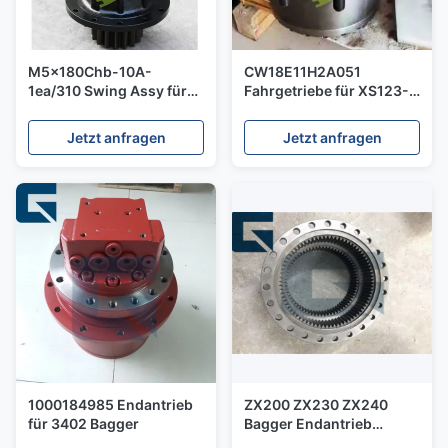
M5x180Chb-10A-
CW18E11H2A051
1ea/310 Swing Assy für
Fahrgetriebe für XS123-
SH350-5-Bagger
Roller
Jetzt anfragen
Jetzt anfragen
1000184985 Endantrieb
ZX200 ZX230 ZX240
für 3402 Bagger
Bagger Endantrieb
Ringgetriebe 1027158