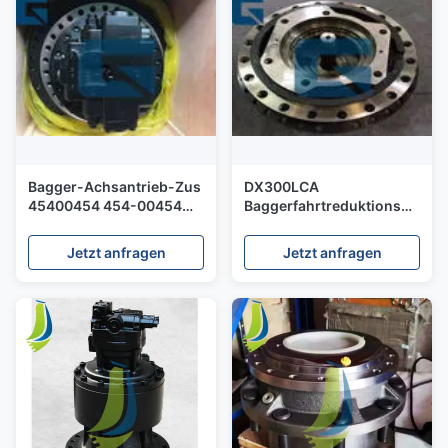
Bagger-Achsantrieb-Zus
DX300LCA
45400454 454-00454
Baggerfahrtreduktionsgetrie
Daewoos Doosan
Motor 170401-00048
S225LC-V
Jetzt anfragen
Jetzt anfragen