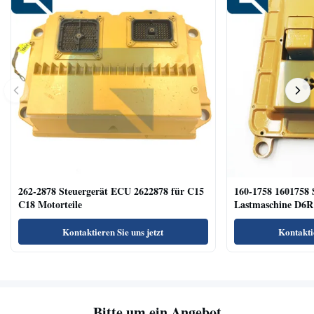
262-2878 Steuergerät ECU 2622878 für C15
160-1758 1601758 
C18 Motorteile
Lastmaschine D6R
Kontaktieren Sie uns jetzt
Kontaktie
Bitte um ein Angebot