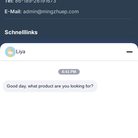
Tel:
86-189-26191673
E-Mail:
admin@mingzhuep.com
Schnelllinks
Zu Hause
Liya
Produkte
Über Uns
8:41 PM
Werksbesichtigung
Good day, what product are you looking for?
Qualitätskontrolle
Kontakt Mit Uns
Bitte Um Ein Angebot
Neuigkeiten