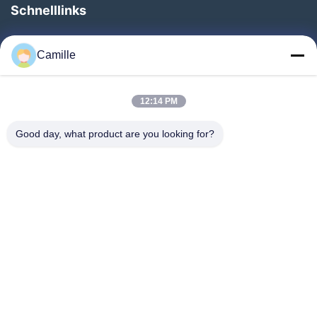
Schnelllinks
Zu Hause
Camille
Produkte
Über Uns
12:14 PM
Werksbesichtigung
Good day, what product are you looking for?
Qualitätskontrolle
Kontakt Mit Uns
Bitte Um Ein Angebot
Neuigkeiten
Folgen Sie Uns.