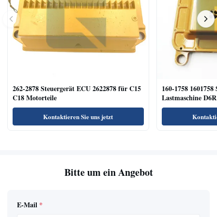
262-2878 Steuergerät ECU 2622878 für C15
160-1758 1601758 
C18 Motorteile
Lastmaschine D6R
Kontaktieren Sie uns jetzt
Kontaktie
Bitte um ein Angebot
E-Mail
*